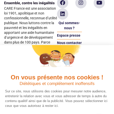
CARE France est une association
loi 1901, apolitique et non
confessionnelle, reconnue d’utilité
Qui sommes-
publique. Nous luttons contre la
pauvreté et les inégalités en
nous ?
apportant une aide humanitaire
Espace presse
d’urgence et de développement
dans plus de 100 pays. Parce
Nous contacter
qu’elles sont les premières
Espace
victimes des inégalités, CARE met
donateur
les femmes et les filles au cœur
de ses programmes.
On vous présente nos cookies !
Quels avantages fiscaux ?
Donner en confiance
Diététiques et complétement inoffensifs
Chaque don effectué à une
Vos dons sont
association reconnue d’utilité
déductibles à 75 % de
Sur ce site, nous utilisons des cookies pour mesurer notre audience,
publique comme CARE, est
vos impôts. Depuis
entretenir la relation avec vous et vous adresser de temps à autre du
déductible jusqu’à 75 % de l’impôt
plus de 15 ans, CARE
contenu qualitif ainsi que de la publicité. Vous pouvez sélectionner ici
sur le revenu. Modalités de
France est une
ceux que vous autorisez à rester ici.
déduction, déclaration des dons
association Don en
et sens de votre geste : découvrez
Confiance, organisme