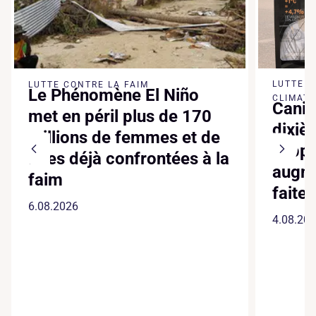
LUTTE 
LUTTE CONTRE LA FAIM
Le Phénomène El Niño
CLIMATI
Canic
met en péril plus de 170
dixiè
millions de femmes et de
suppl
filles déjà confrontées à la
augme
faim
faite
6.08.2026
4.08.20