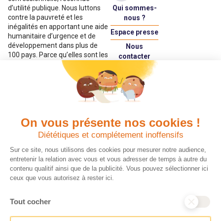
Qui sommes-
d’utilité publique. Nous luttons
contre la pauvreté et les
nous ?
inégalités en apportant une aide
Espace presse
humanitaire d’urgence et de
développement dans plus de
Nous
100 pays. Parce qu’elles sont les
contacter
premières victimes des
Espace
inégalités, CARE met les
donateur
femmes et les filles au cœur de
ses programmes.
On vous présente nos cookies !
Quels avantages fiscaux ?
Donner en confiance
Diététiques et complétement inoffensifs
Chaque don effectué à une
Vos dons sont
association reconnue d’utilité
déductibles à 75 % de
Sur ce site, nous utilisons des cookies pour mesurer notre audience,
publique comme CARE, est
vos impôts. Depuis
entretenir la relation avec vous et vous adresser de temps à autre du
déductible jusqu’à 75 % de
plus de 15 ans, CARE
contenu qualitif ainsi que de la publicité. Vous pouvez sélectionner ici
l’impôt sur le revenu. Modalités
France est une
ceux que vous autorisez à rester ici.
de déduction, déclaration des
association Don en
dons et sens de votre geste :
Confiance, organisme
Tout cocher
découvrez ce qu’il faut savoir sur
indépendant qui
la défiscalisation des dons en
contrôle la bonne