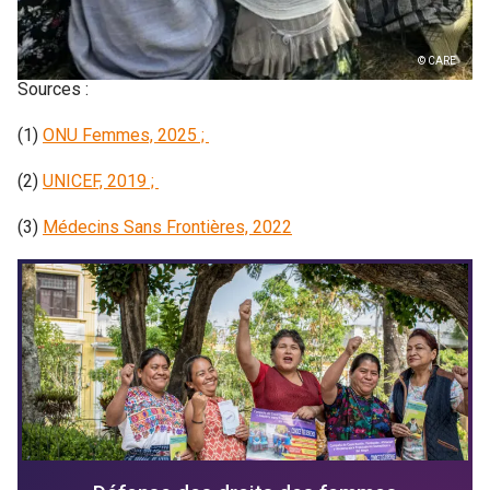
© CARE
Sources :
(1)
ONU Femmes, 2025 ;
(2)
UNICEF, 2019 ;
(3)
Médecins Sans Frontières, 2022