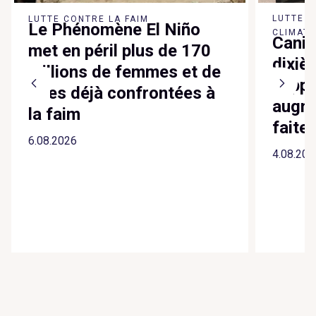
LUTTE 
LUTTE CONTRE LA FAIM
Le Phénomène El Niño
CLIMATI
Canic
met en péril plus de 170
dixiè
millions de femmes et de
suppl
filles déjà confrontées à
augme
la faim
faite
6.08.2026
4.08.202