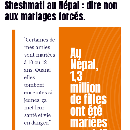
Sheshmati au Népal : dire non
aux mariages forcés.
“Certaines de
mes amies
Au
sont mariées
Népal,
à 10 ou 12
ans. Quand
1,3
elles
million
tombent
enceintes si
de filles
jeunes, ça
ont été
met leur
santé et vie
mariées
en danger.”