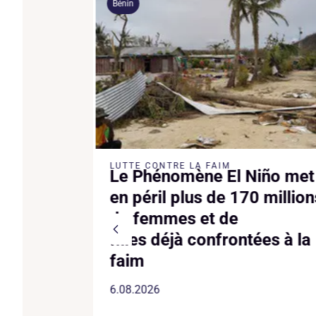
Bénin
EMMES
LUTTE CONTRE LA FAIM
eba a
Le Phénomène El Niño met
 après le
en péril plus de 170 million
précoce
de femmes et de
filles déjà confrontées à la
faim
6.08.2026