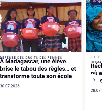
Décryptage
LUTTE CO
DÉFENSE DES DROITS DES FEMMES
À Madagascar, une élève
CLIMATIQU
Réchau
brise le tabou des règles… et
où en 
transforme toute son école
les sol
30.07.2026
28.07.202