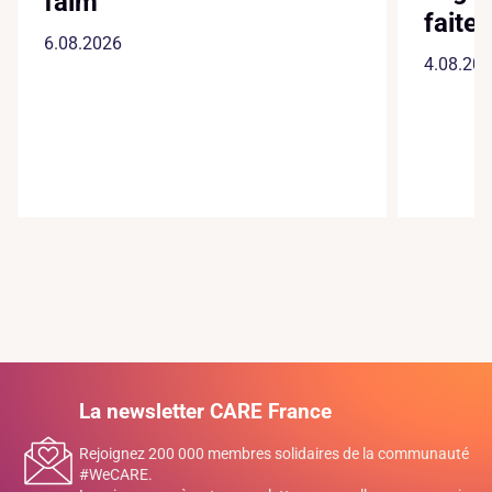
faim
faite
6.08.2026
4.08.20
La newsletter CARE France
Rejoignez 200 000 membres solidaires de la communauté
#WeCARE.