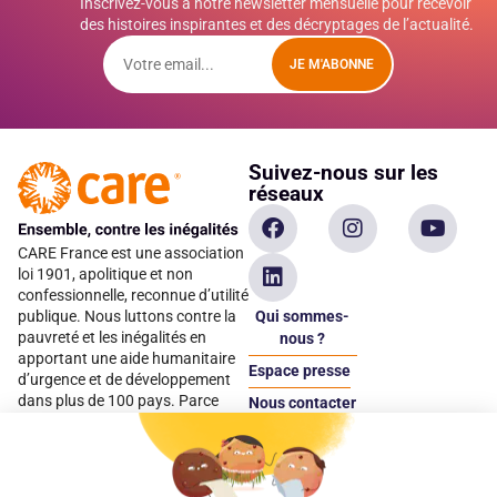
Inscrivez-vous à notre newsletter mensuelle pour recevoir
des histoires inspirantes et des décryptages de l’actualité.
JE M'ABONNE
Suivez-nous sur les
réseaux
CARE France est une association
loi 1901, apolitique et non
confessionnelle, reconnue d’utilité
Qui sommes-
publique. Nous luttons contre la
pauvreté et les inégalités en
nous ?
apportant une aide humanitaire
Espace presse
d’urgence et de développement
dans plus de 100 pays. Parce
Nous contacter
qu’elles sont les premières
Espace
victimes des inégalités, CARE met
donateur
les femmes et les filles au cœur
de ses programmes.