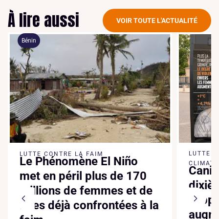
À lire aussi
VOIR TOUTE L'ACTUALITÉ
Bénin
LUTTE 
LUTTE CONTRE LA FAIM
Le Phénomène El Niño
CLIMATI
Canic
met en péril plus de 170
dixiè
millions de femmes et de
suppl
filles déjà confrontées à la
augme