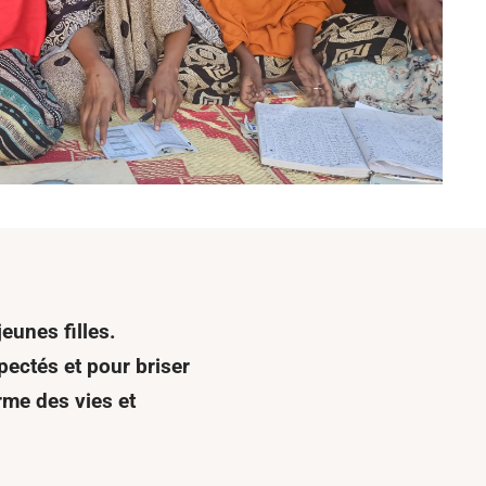
eunes filles.
spectés
et pour briser
rme
des vies et