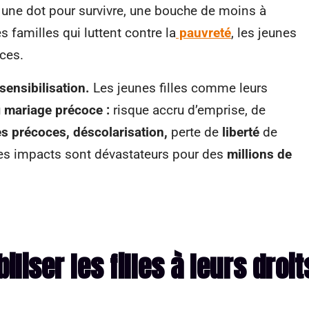
: une dot pour survivre, une bouche de moins à
 familles qui luttent contre la
pauvreté
, les jeunes
ices.
sensibilisation.
Les jeunes filles comme leurs
u
mariage précoce :
risque accru d’emprise, de
s précoces,
déscolarisation,
perte de
liberté
de
es impacts sont dévastateurs pour des
millions de
iliser les filles à leurs droit