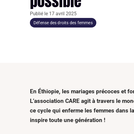
possible
Publié le
17 avril 2025
Défense des droits des femmes
En Éthiopie
,
les mariages précoces
et fo
L’association
CARE agit
à travers le mon
ce cycle
qui enferme les femmes dans la
inspire toute une génération
!