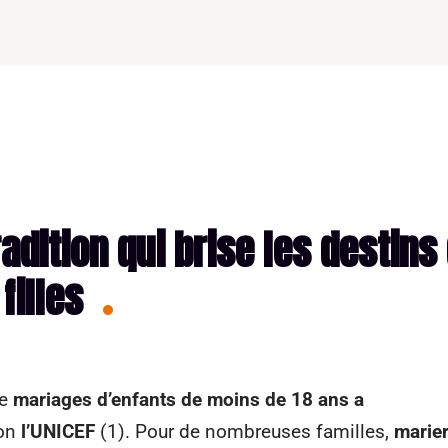
adition qui brise les destins
filles
de
mariages d’enfants de moins de 18 ans a
lon
l’UNICEF
(1). Pour de nombreuses familles,
marie