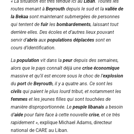
« La situation est très tendue ici au
Liban
. Toutes les
routes menant à
Beyrouth
depuis le sud et la
vallée de
la Bekaa
sont maintenant submergées de personnes
qui tentent de
fuir
les
bombardements
, laissant tout
derrière elles. Des écoles et d’autres lieux pouvant
servir d’
abris
aux
populations déplacées
sont en
cours d’identification.
La
population
vit dans la
peur
depuis des semaines,
alors que le pays connaît déjà une
crise économique
massive et qu’il est encore sous le choc de l’
explosion
du
port
de
Beyrouth
, il y a quatre ans. Ce sont les
civils
qui paient le plus lourd tribut, et notamment les
femmes
et les jeunes filles qui sont touchées de
manière disproportionnée. Le
peuple libanais
a besoin
d’
aide
pour faire face à cette nouvelle
crise
, et ce très
rapidement »
, explique Michael Adams, directeur
national de CARE au Liban.