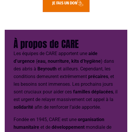
JE FAIS UN DON
À propos de CARE
Les équipes de CARE apportent une
aide
d’urgence
(
eau, nourriture, kits d’hygiène
) dans
des abris à
Beyrouth
et ailleurs. Cependant, les
conditions demeurent extrêmement
précaires
, et
les besoins sont immenses. Les prochains jours
sont cruciaux pour aider ces
familles déplacées
, il
est urgent de relayer massivement cet appel à la
solidarité
afin de renforcer l’aide apportée.
Fondée en 1945, CARE est une
organisation
humanitaire
et de
développement
mondiale de