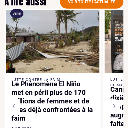
À lire aussi
VOIR TOUTE L'ACTUALITÉ
Bénin
LUTTE 
LUTTE CONTRE LA FAIM
Le Phénomène El Niño
CLIMATI
Canic
met en péril plus de 170
dixiè
millions de femmes et de
suppl
filles déjà confrontées à la
augme
faim
faite