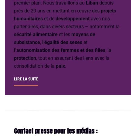
premier plan. Nous travaillons au
Liban
depuis
près de 20 ans en mettant en œuvre des
projets
humanitaires
et de
développement
avec nos
partenaires, dans divers secteurs – notamment la
sécurité alimentaire
et les
moyens de
subsistance
,
l’égalité des sexes
et
l’autonomisation des femmes et des filles
, la
protection
, tout en assurant des liens avec la
consolidation de la
paix
.
LIRE LA SUITE
Contact presse pour les médias :