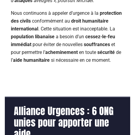
d’
attaques
aveugles », poursuit Michael.
Nous continuons à appeler d’urgence à la
protection
des civils
conformément au
droit humanitaire
international
. Cette situation est inacceptable. La
population libanaise
a besoin d’un
cessez-le-feu
immédiat
pour éviter de nouvelles
souffrances
et
pour permettre l’
acheminement
en toute
sécurité
de
l’
aide humanitaire
si nécessaire en ce moment.
Alliance Urgences : 6 ONG
unies pour apporter une
aide