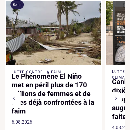
Bénin
LUTTE 
LUTTE CONTRE LA FAIM
Le Phénomène El Niño
CLIMATI
Canic
met en péril plus de 170
dixiè
millions de femmes et de
suppl
filles déjà confrontées à la
augme
faim
faite
6.08.2026
4.08.20