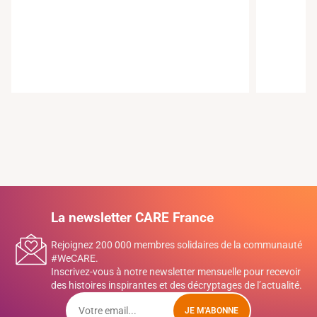
La newsletter CARE France
Rejoignez 200 000 membres solidaires de la communauté
#WeCARE.
Inscrivez-vous à notre newsletter mensuelle pour recevoir
des histoires inspirantes et des décryptages de l’actualité.
JE M'ABONNE