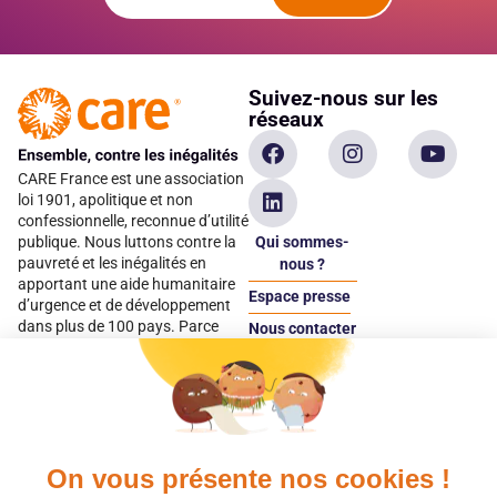
Suivez-nous sur les
réseaux
CARE France est une association
loi 1901, apolitique et non
confessionnelle, reconnue d’utilité
Qui sommes-
publique. Nous luttons contre la
pauvreté et les inégalités en
nous ?
apportant une aide humanitaire
Espace presse
d’urgence et de développement
dans plus de 100 pays. Parce
Nous contacter
qu’elles sont les premières
Espace
victimes des inégalités, CARE met
donateur
les femmes et les filles au cœur
de ses programmes.
On vous présente nos cookies !
Quels avantages fiscaux ?
Donner en confiance