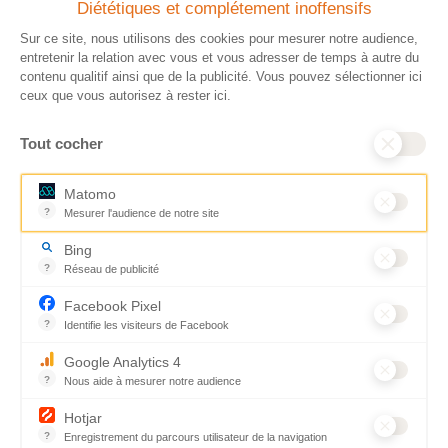
Diététiques et complétement inoffensifs
Chaque don effectué à une
Vos dons sont
association reconnue d’utilité
déductibles à 75 % de
Sur ce site, nous utilisons des cookies pour mesurer notre audience,
publique comme CARE, est
vos impôts. Depuis
entretenir la relation avec vous et vous adresser de temps à autre du
déductible jusqu’à 75 % de l’impôt
plus de 15 ans, CARE
contenu qualitif ainsi que de la publicité. Vous pouvez sélectionner ici
sur le revenu. Modalités de
France est une
ceux que vous autorisez à rester ici.
déduction, déclaration des dons
association Don en
et sens de votre geste : découvrez
Confiance, organisme
Tout cocher
ce qu’il faut savoir sur la
indépendant qui
défiscalisation des dons en
contrôle la bonne
France pour exprimer votre
utilisation des dons.
Matomo
générosité et optimiser votre
Nous nous engageons
?
Mesurer l'audience de notre site
fiscalité en toute confiance.
ainsi à 100 % de
Outil analytique (alternative à Google Analytics) collectant des don
En savoir plus
transparence et de
Bing
rigueur dans
?
Réseau de publicité
l’utilisation de vos
Moteur de recherche / Navigateur
dons. Votre générosité
Facebook Pixel
est essentielle pour
?
Identifie les visiteurs de Facebook
aider les populations
Permet de suivre les actions du visiteur sur le site web, et de voir
qui en ont le plus
Google Analytics 4
besoin.
?
Nous aide à mesurer notre audience
En savoir plus
Essentiel pour la gestion du site web, il permet de mesurer des indi
Hotjar
?
Enregistrement du parcours utilisateur de la navigation