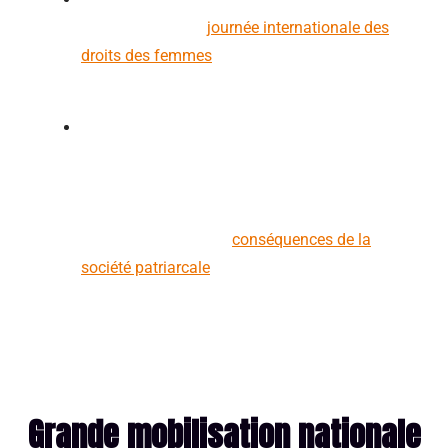
journée est-elle la
journée internationale des
droits des femmes
? Retrouvez toutes les
informations dans cet article.
Vous en avez assez d’entendre que les
femmes ne sont, finalement, pas si à
plaindre que ça et qu’elles ont déjà
beaucoup de droits ? Tout ce que vous
vouliez savoir sur les
conséquences de la
société patriarcale
dans laquelle nous vivons
!
Grande mobilisation nationale