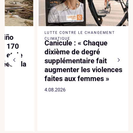
LUTTE CONTRE LE CHANGEMENT
DÉFENSE
À Mad
CLIMATIQUE
Canicule : « Chaque
brise
dixième de degré
et tr
supplémentaire fait
écol
augmenter les violences
30.07.2
faites aux femmes »
4.08.2026