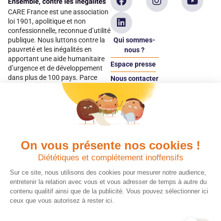
CARE France est une association
loi 1901, apolitique et non
confessionnelle, reconnue d’utilité
Qui sommes-
publique. Nous luttons contre la
pauvreté et les inégalités en
nous ?
apportant une aide humanitaire
Espace presse
d’urgence et de développement
dans plus de 100 pays. Parce
Nous contacter
qu’elles sont les premières
Espace
victimes des inégalités, CARE met
donateur
les femmes et les filles au cœur
de ses programmes.
On vous présente nos cookies !
Quels avantages fiscaux ?
Donner en confiance
Diététiques et complétement inoffensifs
Chaque don effectué à une
Vos dons sont
association reconnue d’utilité
déductibles à 75 % de
Sur ce site, nous utilisons des cookies pour mesurer notre audience,
publique comme CARE, est
vos impôts. Depuis
entretenir la relation avec vous et vous adresser de temps à autre du
déductible jusqu’à 75 % de l’impôt
plus de 15 ans, CARE
contenu qualitif ainsi que de la publicité. Vous pouvez sélectionner ici
sur le revenu. Modalités de
France est une
ceux que vous autorisez à rester ici.
déduction, déclaration des dons
association Don en
et sens de votre geste : découvrez
Confiance, organisme