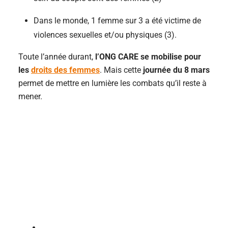
Dans le monde, 1 femme sur 3 a été victime de
violences sexuelles et/ou physiques (3).
Toute l’année durant,
l’ONG CARE se mobilise pour
les
droits des femmes
. Mais cette
journée du 8 mars
permet de mettre en lumière les combats qu’il reste à
mener.
2 lectures pour finir de
vous convaincre de
l’intérêt du 8 mars
C’est quoi, le 8 mars ? Depuis quand cette