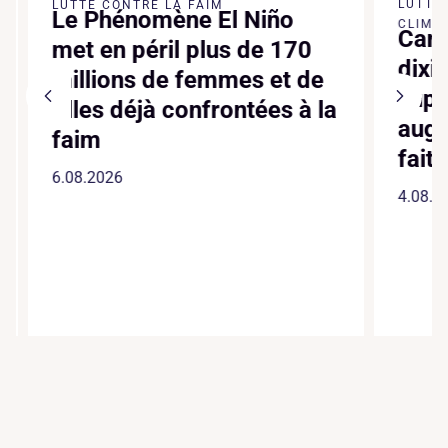
LUTTE 
LUTTE CONTRE LA FAIM
Le Phénomène El Niño
CLIMATI
Canic
met en péril plus de 170
dixiè
millions de femmes et de
suppl
filles déjà confrontées à la
augme
faim
faite
6.08.2026
4.08.20