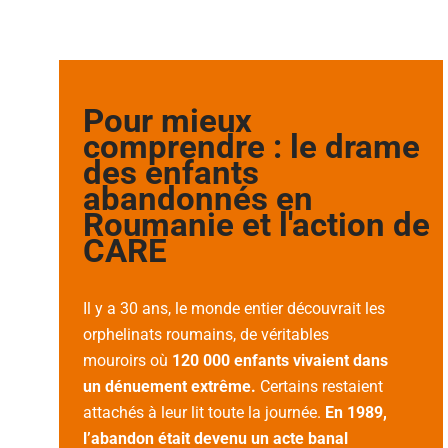
Pour mieux
comprendre : le drame
des enfants
abandonnés en
Roumanie et l'action de
CARE
Il y a 30 ans, le monde entier découvrait les
orphelinats roumains, de véritables
mouroirs où
120 000 enfants vivaient dans
un dénuement extrême.
Certains restaient
attachés à leur lit toute la journée.
En 1989,
l’abandon était devenu un acte banal