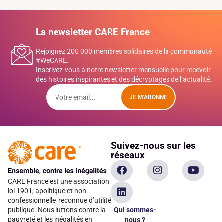
La newsletter CARE France
Rejoignez 200 000 membres solidaires de la communauté
#WeCARE.
Inscrivez-vous à notre newsletter mensuelle pour recevoir
des histoires inspirantes et des décryptages de l’actualité.
JE M'ABONNE
Suivez-nous sur les
réseaux
CARE France est une association
loi 1901, apolitique et non
confessionnelle, reconnue d’utilité
Qui sommes-
publique. Nous luttons contre la
pauvreté et les inégalités en
nous ?