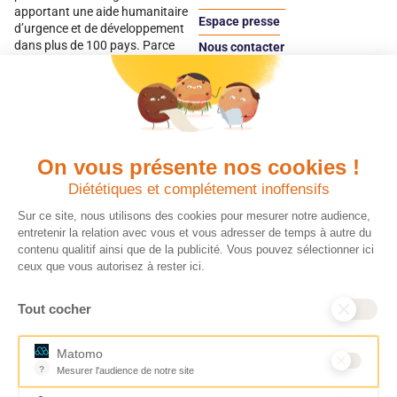
apportant une aide humanitaire
Espace presse
d’urgence et de développement
dans plus de 100 pays. Parce
Nous contacter
qu’elles sont les premières
Espace
victimes des inégalités, CARE met
donateur
les femmes et les filles au cœur
de ses programmes.
On vous présente nos cookies !
Quels avantages fiscaux ?
Donner en confiance
Diététiques et complétement inoffensifs
Chaque don effectué à une
Vos dons sont
association reconnue d’utilité
déductibles à 75 % de
Sur ce site, nous utilisons des cookies pour mesurer notre audience,
publique comme CARE, est
vos impôts. Depuis
entretenir la relation avec vous et vous adresser de temps à autre du
déductible jusqu’à 75 % de l’impôt
plus de 15 ans, CARE
contenu qualitif ainsi que de la publicité. Vous pouvez sélectionner ici
sur le revenu. Modalités de
France est une
ceux que vous autorisez à rester ici.
déduction, déclaration des dons
association Don en
et sens de votre geste : découvrez
Confiance, organisme
Tout cocher
ce qu’il faut savoir sur la
indépendant qui
défiscalisation des dons en
contrôle la bonne
France pour exprimer votre
utilisation des dons.
Matomo
générosité et optimiser votre
Nous nous engageons
?
Mesurer l'audience de notre site
fiscalité en toute confiance.
ainsi à 100 % de
Outil analytique (alternative à Google Analytics) collectant des don
En savoir plus
transparence et de