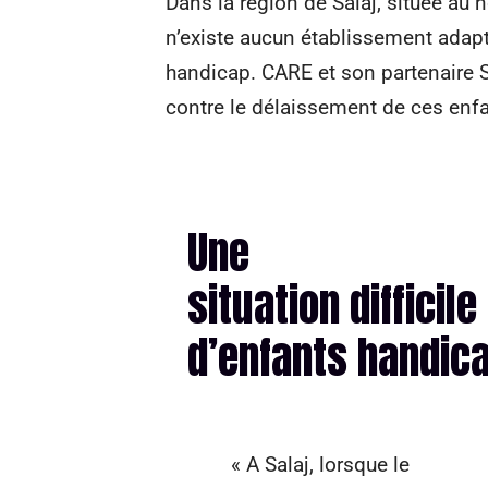
Dans la région de Salaj, située au 
n’existe aucun établissement adapté
handicap. CARE et son partenaire S
contre le délaissement de ces enfan
Une
situation difficil
d’enfants handic
« A Salaj, lorsque le