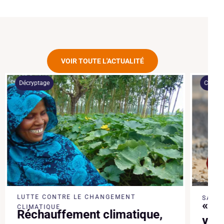
VOIR TOUTE L'ACTUALITÉ
Décryptage
Communiqué 
LUTTE CONTRE LE CHANGEMENT
SANTÉ
« Au Yé
CLIMATIQUE
Réchauffement climatique,
vies so