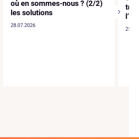
où en sommes-nous ? (2/2)
trois 
les solutions
l’alarm
28.07.2026
25.07.202