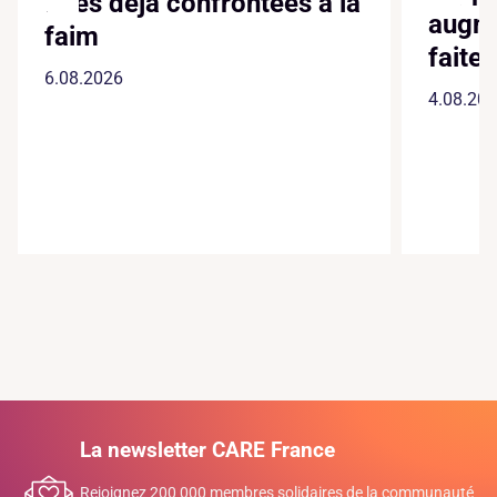
filles déjà confrontées à la
augme
faim
faite
6.08.2026
4.08.20
La newsletter CARE France
Rejoignez 200 000 membres solidaires de la communauté