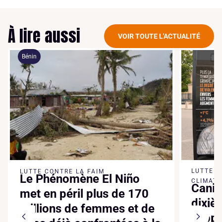
À lire aussi
VOIR TOUTE L'ACTUALITÉ
Bénin
LUTTE 
LUTTE CONTRE LA FAIM
Le Phénomène El Niño
CLIMATI
Canic
met en péril plus de 170
dixiè
millions de femmes et de
suppl