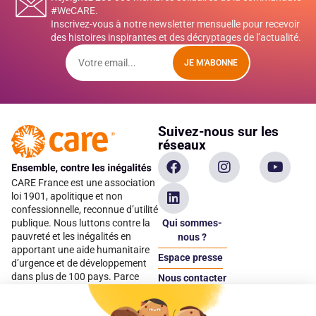
#WeCARE.
Inscrivez-vous à notre newsletter mensuelle pour recevoir
des histoires inspirantes et des décryptages de l’actualité.
JE M'ABONNE
Suivez-nous sur les
réseaux
CARE France est une association
loi 1901, apolitique et non
confessionnelle, reconnue d’utilité
Qui sommes-
publique. Nous luttons contre la
pauvreté et les inégalités en
nous ?
apportant une aide humanitaire
Espace presse
d’urgence et de développement
dans plus de 100 pays. Parce
Nous contacter
qu’elles sont les premières
Espace
victimes des inégalités, CARE met
donateur