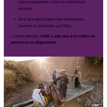
luttons également contre la malnutrition
infantile.
Ainsi que des programmes d’éducation,
destinés en particulier aux filles.
L’année dernière,
CARE a aidé plus d’un million de
personnes en Afghanistan
.
© CARE