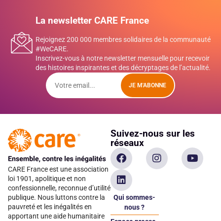
La newsletter CARE France
Rejoignez 200 000 membres solidaires de la communauté
#WeCARE.
Inscrivez-vous à notre newsletter mensuelle pour recevoir
des histoires inspirantes et des décryptages de l’actualité.
JE M'ABONNE
Suivez-nous sur les
réseaux
CARE France est une association
loi 1901, apolitique et non
confessionnelle, reconnue d’utilité
Qui sommes-
publique. Nous luttons contre la
pauvreté et les inégalités en
nous ?
apportant une aide humanitaire