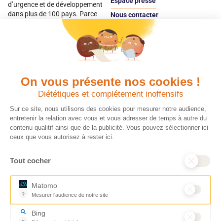
Espace presse
d’urgence et de développement
dans plus de 100 pays. Parce
Nous contacter
qu’elles sont les premières
Espace
victimes des inégalités, CARE met
donateur
les femmes et les filles au cœur
de ses programmes.
On vous présente nos cookies !
Quels avantages fiscaux ?
Donner en confiance
Diététiques et complétement inoffensifs
Chaque don effectué à une
Vos dons sont
association reconnue d’utilité
déductibles à 75 % de
Sur ce site, nous utilisons des cookies pour mesurer notre audience,
publique comme CARE, est
vos impôts. Depuis
entretenir la relation avec vous et vous adresser de temps à autre du
déductible jusqu’à 75 % de l’impôt
plus de 15 ans, CARE
contenu qualitif ainsi que de la publicité. Vous pouvez sélectionner ici
sur le revenu. Modalités de
France est une
ceux que vous autorisez à rester ici.
déduction, déclaration des dons
association Don en
et sens de votre geste : découvrez
Confiance, organisme
Tout cocher
ce qu’il faut savoir sur la
indépendant qui
défiscalisation des dons en
contrôle la bonne
France pour exprimer votre
utilisation des dons.
Matomo
générosité et optimiser votre
Nous nous engageons
?
Mesurer l'audience de notre site
fiscalité en toute confiance.
ainsi à 100 % de
Outil analytique (alternative à Google Analytics) collectant des don
En savoir plus
transparence et de
Bing
rigueur dans