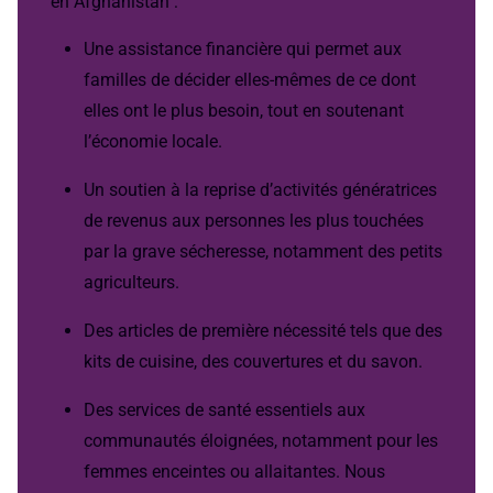
en Afghanistan :
Une assistance financière qui permet aux
familles de décider elles-mêmes de ce dont
elles ont le plus besoin, tout en soutenant
l’économie locale.
Un soutien à la reprise d’activités génératrices
de revenus aux personnes les plus touchées
par la grave sécheresse, notamment des petits
agriculteurs.
Des articles de première nécessité tels que des
kits de cuisine, des couvertures et du savon.
Des services de santé essentiels aux
communautés éloignées, notamment pour les
femmes enceintes ou allaitantes. Nous