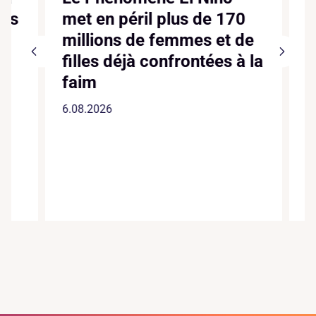
CLIMATI
Canic
met en péril plus de 170
dixiè
millions de femmes et de
suppl
filles déjà confrontées à la
augme
faim
faite
6.08.2026
4.08.20