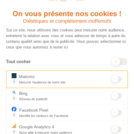
On vous présente nos cookies !
Quels avantages fiscaux ?
Donner en confiance
Diététiques et complétement inoffensifs
Chaque don effectué à une
Vos dons sont
association reconnue d’utilité
déductibles à 75 % de
Sur ce site, nous utilisons des cookies pour mesurer notre audience,
publique comme CARE, est
vos impôts. Depuis
entretenir la relation avec vous et vous adresser de temps à autre du
déductible jusqu’à 75 % de l’impôt
plus de 15 ans, CARE
contenu qualitif ainsi que de la publicité. Vous pouvez sélectionner ici
sur le revenu. Modalités de
France est une
ceux que vous autorisez à rester ici.
déduction, déclaration des dons
association Don en
et sens de votre geste : découvrez
Confiance, organisme
Tout cocher
ce qu’il faut savoir sur la
indépendant qui
défiscalisation des dons en
contrôle la bonne
France pour exprimer votre
utilisation des dons.
Matomo
générosité et optimiser votre
Nous nous engageons
?
Mesurer l'audience de notre site
fiscalité en toute confiance.
ainsi à 100 % de
Outil analytique (alternative à Google Analytics) collectant des don
En savoir plus
transparence et de
Bing
rigueur dans
?
Réseau de publicité
l’utilisation de vos
Moteur de recherche / Navigateur
dons. Votre générosité
Facebook Pixel
est essentielle pour
?
Identifie les visiteurs de Facebook
aider les populations
Permet de suivre les actions du visiteur sur le site web, et de voir
qui en ont le plus
Google Analytics 4
besoin.
?
Nous aide à mesurer notre audience