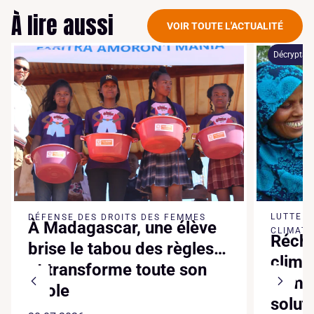
À lire aussi
VOIR TOUTE L'ACTUALITÉ
Décryptag
LUTTE 
DÉFENSE DES DROITS DES FEMMES
À Madagascar, une élève
CLIMATI
Réch
brise le tabou des règles…
clima
et transforme toute son
somme
école
solut