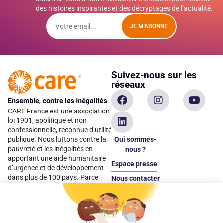
des histoires inspirantes et des décryptages de l’actualité.
JE M'ABONNE
Suivez-nous sur les
réseaux
CARE France est une association
loi 1901, apolitique et non
confessionnelle, reconnue d’utilité
Qui sommes-
publique. Nous luttons contre la
pauvreté et les inégalités en
nous ?
apportant une aide humanitaire
Espace presse
d’urgence et de développement
dans plus de 100 pays. Parce
Nous contacter
qu’elles sont les premières
Espace
victimes des inégalités, CARE met
donateur
les femmes et les filles au cœur
de ses programmes.