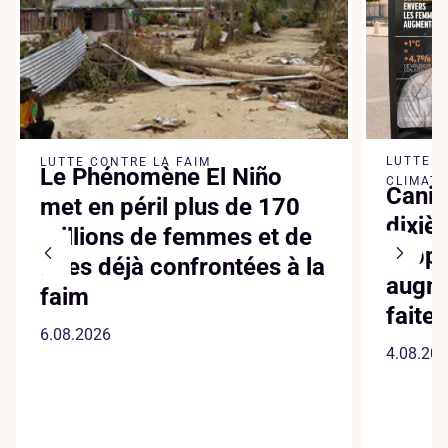
LUTTE 
LUTTE CONTRE LA FAIM
Le Phénomène El Niño
CLIMATI
Canic
met en péril plus de 170
dixiè
millions de femmes et de
suppl
filles déjà confrontées à la
augme
faim
faite
6.08.2026
4.08.20