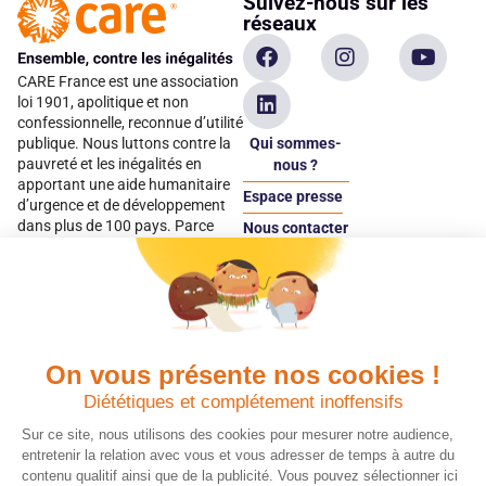
Suivez-nous sur les
réseaux
CARE France est une association
loi 1901, apolitique et non
confessionnelle, reconnue d’utilité
Qui sommes-
publique. Nous luttons contre la
pauvreté et les inégalités en
nous ?
apportant une aide humanitaire
Espace presse
d’urgence et de développement
dans plus de 100 pays. Parce
Nous contacter
qu’elles sont les premières
Espace
victimes des inégalités, CARE met
donateur
les femmes et les filles au cœur
de ses programmes.
On vous présente nos cookies !
Quels avantages fiscaux ?
Donner en confiance
Diététiques et complétement inoffensifs
Chaque don effectué à une
Vos dons sont
association reconnue d’utilité
déductibles à 75 % de
Sur ce site, nous utilisons des cookies pour mesurer notre audience,
publique comme CARE, est
vos impôts. Depuis
entretenir la relation avec vous et vous adresser de temps à autre du
déductible jusqu’à 75 % de l’impôt
plus de 15 ans, CARE
contenu qualitif ainsi que de la publicité. Vous pouvez sélectionner ici