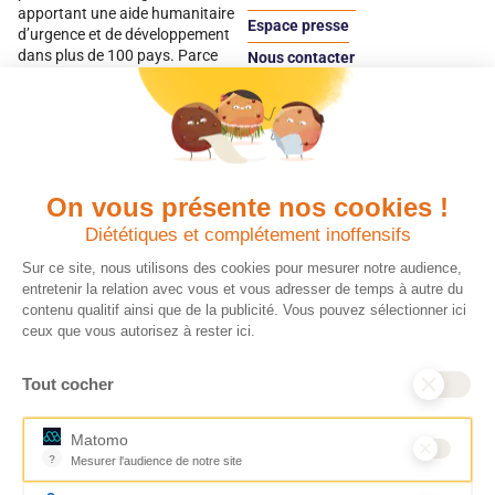
apportant une aide humanitaire
Espace presse
d’urgence et de développement
dans plus de 100 pays. Parce
Nous contacter
qu’elles sont les premières
Espace
victimes des inégalités, CARE met
donateur
les femmes et les filles au cœur
de ses programmes.
On vous présente nos cookies !
Quels avantages fiscaux ?
Donner en confiance
Diététiques et complétement inoffensifs
Chaque don effectué à une
Vos dons sont
association reconnue d’utilité
déductibles à 75 % de
Sur ce site, nous utilisons des cookies pour mesurer notre audience,
publique comme CARE, est
vos impôts. Depuis
entretenir la relation avec vous et vous adresser de temps à autre du
déductible jusqu’à 75 % de l’impôt
plus de 15 ans, CARE
contenu qualitif ainsi que de la publicité. Vous pouvez sélectionner ici
sur le revenu. Modalités de
France est une
ceux que vous autorisez à rester ici.
déduction, déclaration des dons
association Don en
et sens de votre geste : découvrez
Confiance, organisme
Tout cocher
ce qu’il faut savoir sur la
indépendant qui
défiscalisation des dons en
contrôle la bonne
France pour exprimer votre
utilisation des dons.
Matomo
générosité et optimiser votre
Nous nous engageons
?
Mesurer l'audience de notre site
fiscalité en toute confiance.
ainsi à 100 % de
Outil analytique (alternative à Google Analytics) collectant des don
En savoir plus
transparence et de