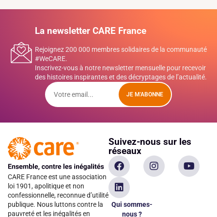
La newsletter CARE France
Rejoignez 200 000 membres solidaires de la communauté
#WeCARE.
Inscrivez-vous à notre newsletter mensuelle pour recevoir
des histoires inspirantes et des décryptages de l’actualité.
JE M'ABONNE
Suivez-nous sur les
réseaux
CARE France est une association
loi 1901, apolitique et non
confessionnelle, reconnue d’utilité
Qui sommes-
publique. Nous luttons contre la
pauvreté et les inégalités en
nous ?