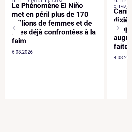
LUTTE 
LUTTE CONTRE LA FAIM
Le Phénomène El Niño
CLIMATI
Canic
met en péril plus de 170
dixiè
millions de femmes et de
suppl
filles déjà confrontées à la
augme
faim
faite
6.08.2026
4.08.20