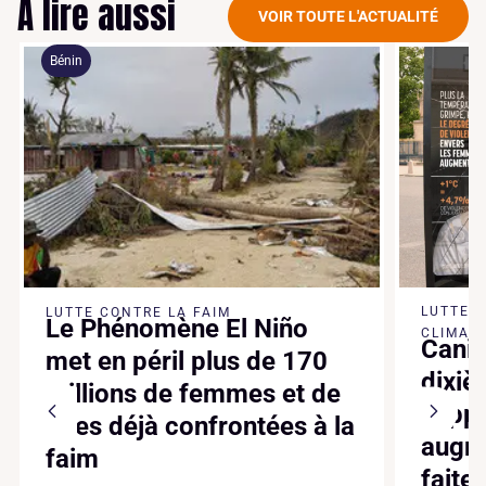
À lire aussi
VOIR TOUTE L'ACTUALITÉ
Bénin
LUTTE 
LUTTE CONTRE LA FAIM
Le Phénomène El Niño
CLIMATI
Canic
met en péril plus de 170
dixiè
millions de femmes et de
suppl
filles déjà confrontées à la
augme
faim
faite