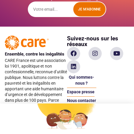
JE M'ABONNE
Suivez-nous sur les
réseaux
CARE France est une association
loi 1901, apolitique et non
confessionnelle, reconnue d’utilité
Qui sommes-
publique. Nous luttons contre la
pauvreté et les inégalités en
nous ?
apportant une aide humanitaire
Espace presse
d’urgence et de développement
dans plus de 100 pays. Parce
Nous contacter
qu’elles sont les premières
Espace
victimes des inégalités, CARE met
donateur
les femmes et les filles au cœur
de ses programmes.