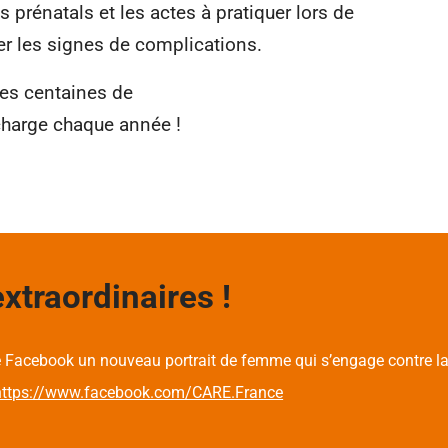
 prénatals et les actes à pratiquer lors de
er les signes de complications.
es centaines de
charge chaque année !
traordinaires !
 Facebook un nouveau portrait de femme qui s’engage contre la
https://www.facebook.com/CARE.France