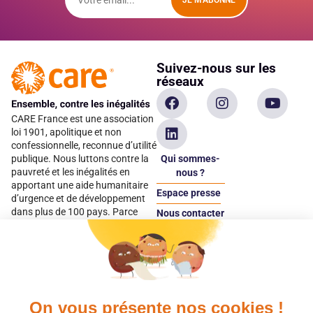
Suivez-nous sur les
réseaux
CARE France est une association
loi 1901, apolitique et non
confessionnelle, reconnue d’utilité
Qui sommes-
publique. Nous luttons contre la
pauvreté et les inégalités en
nous ?
apportant une aide humanitaire
Espace presse
d’urgence et de développement
dans plus de 100 pays. Parce
Nous contacter
qu’elles sont les premières
Espace
victimes des inégalités, CARE met
donateur
les femmes et les filles au cœur
de ses programmes.
On vous présente nos cookies !
Quels avantages fiscaux ?
Donner en confiance