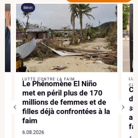
Bénin
LUTTE 
LUTTE CONTRE LA FAIM
Le Phénomène El Niño
CLIMATI
Canic
met en péril plus de 170
dixiè
millions de femmes et de
suppl
filles déjà confrontées à la
augme
faim
faite
6.08.2026