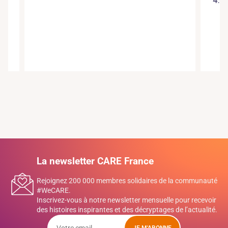
4.08.20
La newsletter CARE France
Rejoignez 200 000 membres solidaires de la communauté
#WeCARE.
Inscrivez-vous à notre newsletter mensuelle pour recevoir
des histoires inspirantes et des décryptages de l’actualité.
JE M'ABONNE