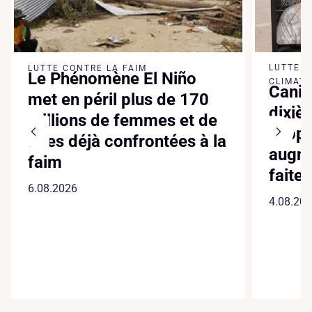
LUTTE 
LUTTE CONTRE LA FAIM
Le Phénomène El Niño
CLIMATI
Canic
met en péril plus de 170
dixiè
millions de femmes et de
suppl
filles déjà confrontées à la
augme
faim
faite
6.08.2026
4.08.20