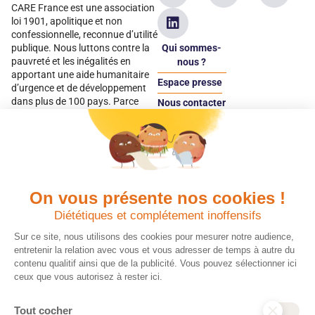
CARE France est une association
loi 1901, apolitique et non
confessionnelle, reconnue d’utilité
Qui sommes-
publique. Nous luttons contre la
pauvreté et les inégalités en
nous ?
apportant une aide humanitaire
Espace presse
d’urgence et de développement
dans plus de 100 pays. Parce
Nous contacter
qu’elles sont les premières
Espace
victimes des inégalités, CARE met
donateur
les femmes et les filles au cœur
de ses programmes.
On vous présente nos cookies !
Quels avantages fiscaux ?
Donner en confiance
Diététiques et complétement inoffensifs
Chaque don effectué à une
Vos dons sont
association reconnue d’utilité
déductibles à 75 % de
Sur ce site, nous utilisons des cookies pour mesurer notre audience,
publique comme CARE, est
vos impôts. Depuis
entretenir la relation avec vous et vous adresser de temps à autre du
déductible jusqu’à 75 % de l’impôt
plus de 15 ans, CARE
contenu qualitif ainsi que de la publicité. Vous pouvez sélectionner ici
sur le revenu. Modalités de
France est une
ceux que vous autorisez à rester ici.
déduction, déclaration des dons
association Don en
et sens de votre geste : découvrez
Confiance, organisme
Tout cocher
ce qu’il faut savoir sur la
indépendant qui