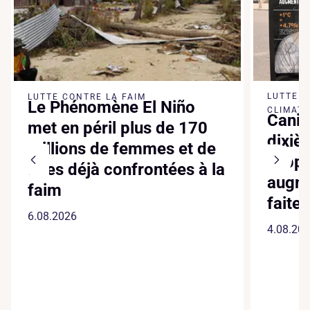
LUTTE 
LUTTE CONTRE LA FAIM
Le Phénomène El Niño
CLIMATI
Canic
met en péril plus de 170
dixiè
millions de femmes et de
suppl
filles déjà confrontées à la
augme
faim
faite
6.08.2026
4.08.20