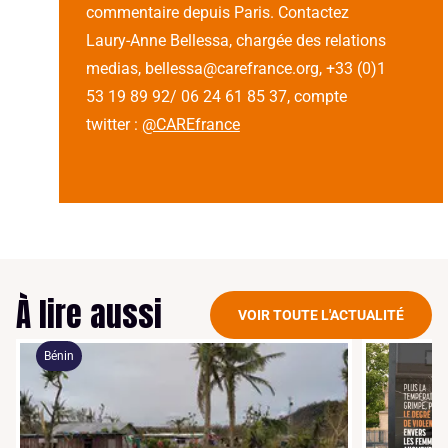
commentaire depuis Paris. Contactez
Laury-Anne Bellessa, chargée des relations
medias, bellessa@carefrance.org, +33 (0)1
53 19 89 92/ 06 24 61 85 37, compte
twitter :
@CAREfrance
À lire aussi
VOIR TOUTE L'ACTUALITÉ
Bénin