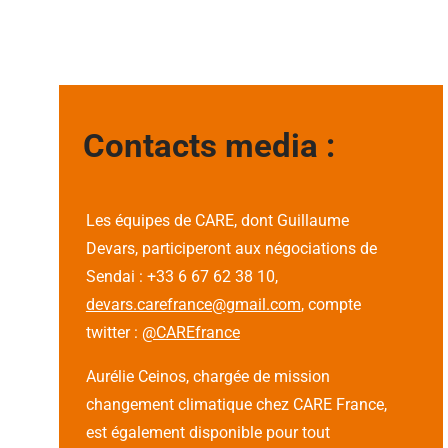
Contacts media :
Les équipes de CARE, dont Guillaume
Devars, participeront aux négociations de
Sendai : +33 6 67 62 38 10,
devars.carefrance@gmail.com
, compte
twitter :
@CAREfrance
Aurélie Ceinos, chargée de mission
changement climatique chez CARE France,
est également disponible pour tout