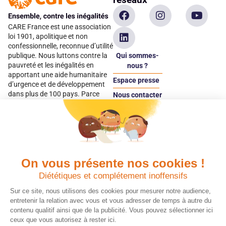
CARE France est une association
loi 1901, apolitique et non
confessionnelle, reconnue d’utilité
Qui sommes-
publique. Nous luttons contre la
pauvreté et les inégalités en
nous ?
apportant une aide humanitaire
Espace presse
d’urgence et de développement
dans plus de 100 pays. Parce
Nous contacter
qu’elles sont les premières
Espace
victimes des inégalités, CARE met
donateur
les femmes et les filles au cœur
de ses programmes.
On vous présente nos cookies !
Quels avantages fiscaux ?
Donner en confiance
Diététiques et complétement inoffensifs
Chaque don effectué à une
Vos dons sont
association reconnue d’utilité
déductibles à 75 % de
Sur ce site, nous utilisons des cookies pour mesurer notre audience,
publique comme CARE, est
vos impôts. Depuis
entretenir la relation avec vous et vous adresser de temps à autre du
déductible jusqu’à 75 % de l’impôt
plus de 15 ans, CARE
contenu qualitif ainsi que de la publicité. Vous pouvez sélectionner ici
sur le revenu. Modalités de
France est une
ceux que vous autorisez à rester ici.