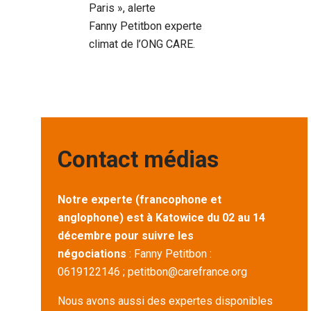
Paris », alerte
Fanny Petitbon experte
climat de l’ONG CARE.
Contact médias
Notre experte (francophone et
anglophone) est à Katowice du 02 au 14
décembre pour suivre les
négociations
: Fanny Petitbon :
0619122146 ; petitbon@carefrance.org
Nous avons aussi des expertes disponibles