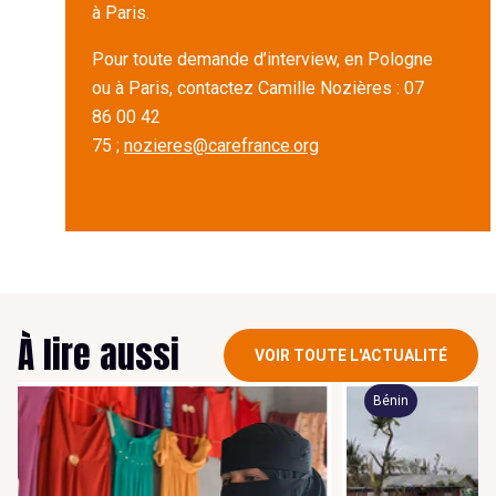
à Paris.
Pour toute demande d’interview, en Pologne
ou à Paris, contactez Camille Nozières : 07
86 00 42
75 ;
nozieres@carefrance.org
À lire aussi
VOIR TOUTE L'ACTUALITÉ
Bénin