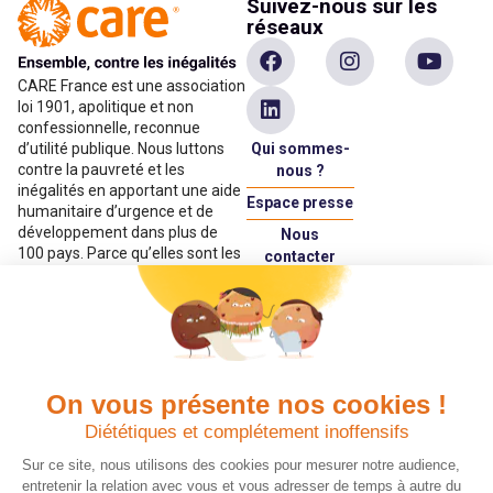
Suivez-nous sur les
réseaux
CARE France est une association
loi 1901, apolitique et non
confessionnelle, reconnue
Qui sommes-
d’utilité publique. Nous luttons
contre la pauvreté et les
nous ?
inégalités en apportant une aide
Espace presse
humanitaire d’urgence et de
développement dans plus de
Nous
100 pays. Parce qu’elles sont les
contacter
premières victimes des
Espace
inégalités, CARE met les
donateur
femmes et les filles au cœur de
ses programmes.
On vous présente nos cookies !
Quels avantages fiscaux ?
Donner en confiance
Diététiques et complétement inoffensifs
Chaque don effectué à une
Vos dons sont
association reconnue d’utilité
déductibles à 75 % de
Sur ce site, nous utilisons des cookies pour mesurer notre audience,
publique comme CARE, est
vos impôts. Depuis
entretenir la relation avec vous et vous adresser de temps à autre du