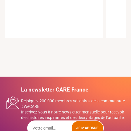
La newsletter CARE France
Rejoignez 200 000 membres solidaires de la communauté
#WeCARE.
Inscrivez-vous à notre newsletter mensuelle pour recevoir
des histoires inspirantes et des décryptages de l’actualité.
JE M'ABONNE