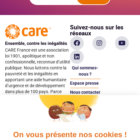
Suivez-nous sur les
réseaux
CARE France est une association
loi 1901, apolitique et non
confessionnelle, reconnue d’utilité
Qui sommes-
publique. Nous luttons contre la
pauvreté et les inégalités en
nous ?
apportant une aide humanitaire
Espace presse
d’urgence et de développement
dans plus de 100 pays. Parce
Nous contacter
qu’elles sont les premières
Espace
victimes des inégalités, CARE met
donateur
les femmes et les filles au cœur
de ses programmes.
On vous présente nos cookies !
Quels avantages fiscaux ?
Donner en confiance