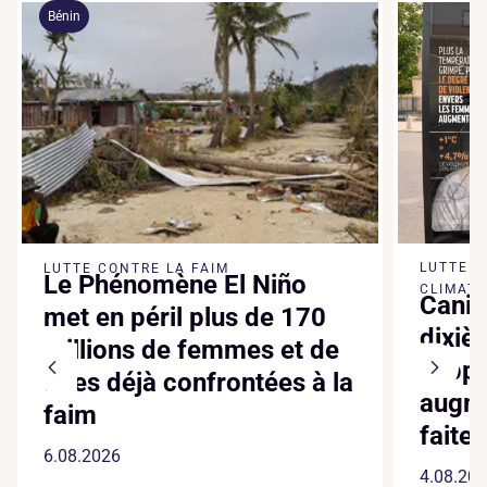
Bénin
LUTTE 
LUTTE CONTRE LA FAIM
Le Phénomène El Niño
CLIMATI
Canic
met en péril plus de 170
dixiè
millions de femmes et de
suppl
filles déjà confrontées à la
augme
faim
faite
6.08.2026
4.08.20