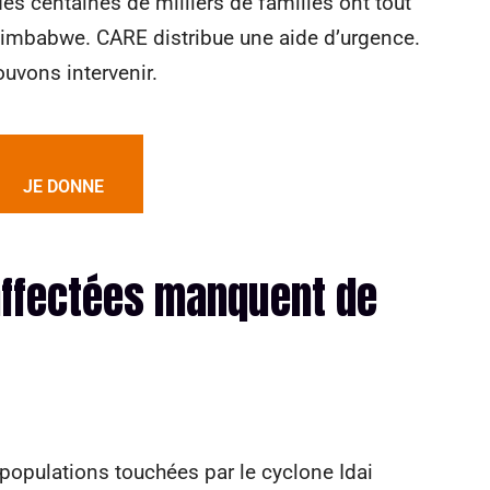
es centaines de milliers de familles ont tout
imbabwe. CARE distribue une aide d’urgence.
ouvons intervenir.
JE DONNE
affectées manquent de
 populations touchées par le cyclone Idai