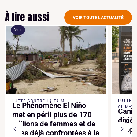
À lire aussi
VOIR TOUTE L'ACTUALITÉ
LUTTE CONTRE LE CHANGEMENT
o
CLIMATIQUE
Canicule : « Chaque
170
dixième de degré
t de
supplémentaire fait
 à la