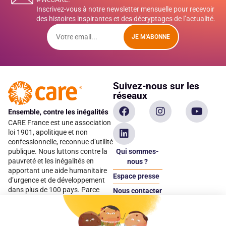
Inscrivez-vous à notre newsletter mensuelle pour recevoir
des histoires inspirantes et des décryptages de l’actualité.
JE M'ABONNE
Suivez-nous sur les
réseaux
CARE France est une association
loi 1901, apolitique et non
confessionnelle, reconnue d’utilité
Qui sommes-
publique. Nous luttons contre la
pauvreté et les inégalités en
nous ?
apportant une aide humanitaire
Espace presse
d’urgence et de développement
dans plus de 100 pays. Parce
Nous contacter
qu’elles sont les premières
Espace
victimes des inégalités, CARE met
donateur
les femmes et les filles au cœur