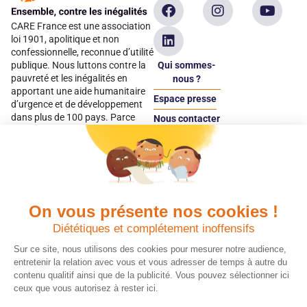
CARE France est une association
loi 1901, apolitique et non
confessionnelle, reconnue d’utilité
Qui sommes-
publique. Nous luttons contre la
pauvreté et les inégalités en
nous ?
apportant une aide humanitaire
Espace presse
d’urgence et de développement
dans plus de 100 pays. Parce
Nous contacter
qu’elles sont les premières
Espace
victimes des inégalités, CARE met
donateur
les femmes et les filles au cœur
de ses programmes.
On vous présente nos cookies !
Quels avantages fiscaux ?
Donner en confiance
Diététiques et complétement inoffensifs
Chaque don effectué à une
Vos dons sont
association reconnue d’utilité
déductibles à 75 % de
Sur ce site, nous utilisons des cookies pour mesurer notre audience,
publique comme CARE, est
vos impôts. Depuis
entretenir la relation avec vous et vous adresser de temps à autre du
déductible jusqu’à 75 % de l’impôt
plus de 15 ans, CARE
contenu qualitif ainsi que de la publicité. Vous pouvez sélectionner ici
sur le revenu. Modalités de
France est une
ceux que vous autorisez à rester ici.
déduction, déclaration des dons
association Don en