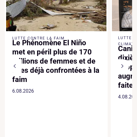
LUTTE 
LUTTE CONTRE LA FAIM
Le Phénomène El Niño
CLIMATI
Canic
met en péril plus de 170
dixiè
millions de femmes et de
suppl
filles déjà confrontées à la
augme
faim
faite
6.08.2026
4.08.20