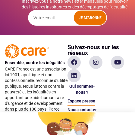
Inscrivez-vous à notre newsletter mensuelle pour recevoir
des histoires inspirantes et des décryptages de l’actualité.
JE M'ABONNE
Suivez-nous sur les
réseaux
CARE France est une association
loi 1901, apolitique et non
confessionnelle, reconnue d’utilité
Qui sommes-
publique. Nous luttons contre la
pauvreté et les inégalités en
nous ?
apportant une aide humanitaire
Espace presse
d’urgence et de développement
dans plus de 100 pays. Parce
Nous contacter
qu’elles sont les premières
Espace
victimes des inégalités, CARE met
donateur
les femmes et les filles au cœur
de ses programmes.