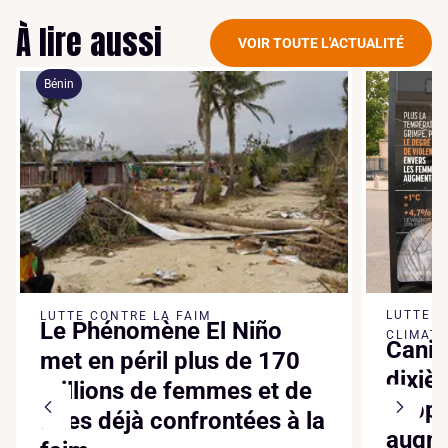
À lire aussi
VOIR TOUTE L'ACTUALITÉ
Bénin
LUTTE 
LUTTE CONTRE LA FAIM
Le Phénomène El Niño
CLIMATI
Canic
met en péril plus de 170
dixiè
millions de femmes et de
suppl
filles déjà confrontées à la
augme