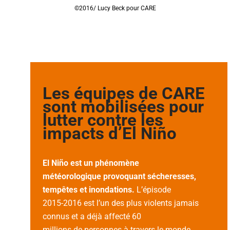
©2016/ Lucy Beck pour CARE
Les équipes de CARE
sont mobilisées pour
lutter contre les
impacts d’El Niño
El Niño est un phénomène
météorologique provoquant sécheresses,
tempêtes et inondations.
L’épisode
2015-2016 est l’un des plus violents jamais
connus et a déjà affecté 60
millions de personnes à travers le monde.