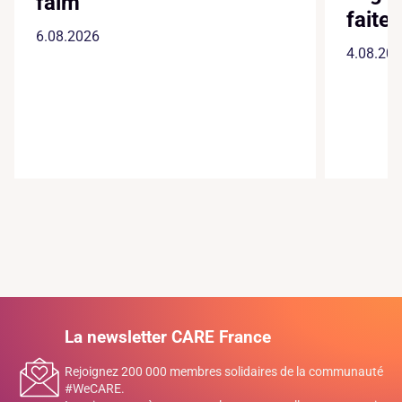
faim
faite
6.08.2026
4.08.20
La newsletter CARE France
Rejoignez 200 000 membres solidaires de la communauté
#WeCARE.