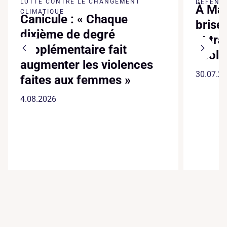
LUTTE CONTRE LE CHANGEMENT
DÉFENSE
À Mad
CLIMATIQUE
Canicule : « Chaque
brise
dixième de degré
et tr
supplémentaire fait
écol
augmenter les violences
30.07.2
faites aux femmes »
4.08.2026