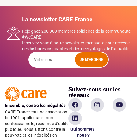
La newsletter CARE France
Rejoignez 200 000 membres solidaires de la communauté
#WeCARE.
Inscrivez-vous à notre newsletter mensuelle pour recevoir
des histoires inspirantes et des décryptages de l’actualité.
JE M'ABONNE
Suivez-nous sur les
réseaux
CARE France est une association
loi 1901, apolitique et non
confessionnelle, reconnue d’utilité
Qui sommes-
publique. Nous luttons contre la
pauvreté et les inégalités en
nous ?