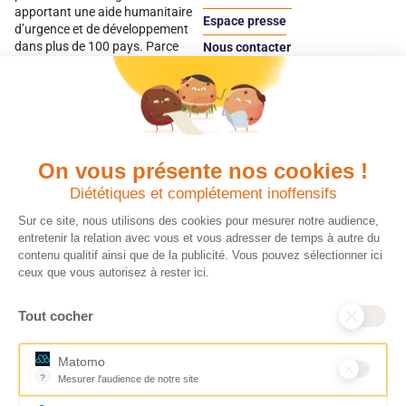
apportant une aide humanitaire
Espace presse
d’urgence et de développement
dans plus de 100 pays. Parce
Nous contacter
qu’elles sont les premières
Espace
victimes des inégalités, CARE met
donateur
les femmes et les filles au cœur
de ses programmes.
On vous présente nos cookies !
Quels avantages fiscaux ?
Donner en confiance
Diététiques et complétement inoffensifs
Chaque don effectué à une
Vos dons sont
association reconnue d’utilité
déductibles à 75 % de
Sur ce site, nous utilisons des cookies pour mesurer notre audience,
publique comme CARE, est
vos impôts. Depuis
entretenir la relation avec vous et vous adresser de temps à autre du
déductible jusqu’à 75 % de l’impôt
plus de 15 ans, CARE
contenu qualitif ainsi que de la publicité. Vous pouvez sélectionner ici
sur le revenu. Modalités de
France est une
ceux que vous autorisez à rester ici.
déduction, déclaration des dons
association Don en
et sens de votre geste : découvrez
Confiance, organisme
Tout cocher
ce qu’il faut savoir sur la
indépendant qui
défiscalisation des dons en
contrôle la bonne
France pour exprimer votre
utilisation des dons.
Matomo
générosité et optimiser votre
Nous nous engageons
?
Mesurer l'audience de notre site
fiscalité en toute confiance.
ainsi à 100 % de
Outil analytique (alternative à Google Analytics) collectant des don
En savoir plus
transparence et de