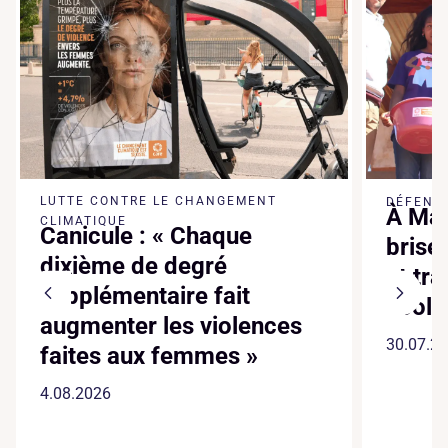
LUTTE CONTRE LE CHANGEMENT
DÉFENSE
À Mad
CLIMATIQUE
Canicule : « Chaque
brise
dixième de degré
et tr
supplémentaire fait
écol
augmenter les violences
30.07.2
faites aux femmes »
4.08.2026