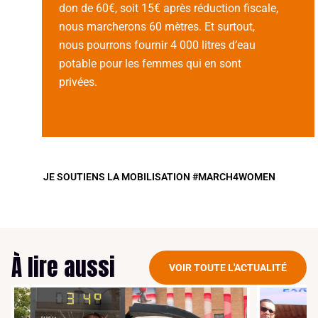
don de 60€, soit 15€ après réduction fiscale,
nous marcherons 60 mètres. Et surtout,
nous pourrons fournir 4 000 litres d’eau
potable pour les femmes qui en sont
privées.
JE SOUTIENS LA MOBILISATION #MARCH4WOMEN
À lire aussi
VOIR TOUTE L'ACTUALITÉ