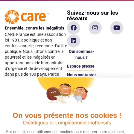
Suivez-nous sur les
réseaux
CARE France est une association
loi 1901, apolitique et non
confessionnelle, reconnue d’utilité
Qui sommes-
publique. Nous luttons contre la
pauvreté et les inégalités en
nous ?
apportant une aide humanitaire
Espace presse
d’urgence et de développement
dans plus de 100 pays. Parce
Nous contacter
qu’elles sont les premières
Espace
victimes des inégalités, CARE met
donateur
les femmes et les filles au cœur
de ses programmes.
On vous présente nos cookies !
Quels avantages fiscaux ?
Donner en confiance
Diététiques et complétement inoffensifs
Chaque don effectué à une
Vos dons sont
association reconnue d’utilité
déductibles à 75 % de
Sur ce site, nous utilisons des cookies pour mesurer notre audience,