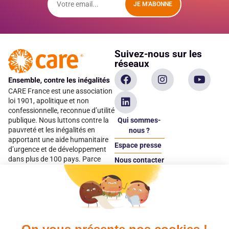
JE M'ABONNE
Suivez-nous sur les
réseaux
CARE France est une association
loi 1901, apolitique et non
confessionnelle, reconnue d’utilité
Qui sommes-
publique. Nous luttons contre la
pauvreté et les inégalités en
nous ?
apportant une aide humanitaire
Espace presse
d’urgence et de développement
dans plus de 100 pays. Parce
Nous contacter
qu’elles sont les premières
Espace
victimes des inégalités, CARE met
donateur
les femmes et les filles au cœur
de ses programmes.
Quels avantages fiscaux ?
Donner en confiance