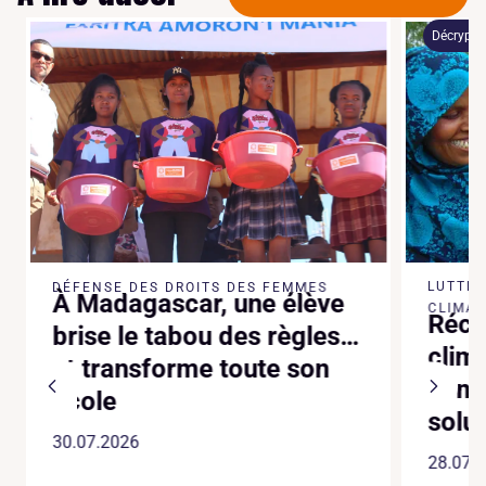
Décryptag
LUTTE 
DÉFENSE DES DROITS DES FEMMES
À Madagascar, une élève
CLIMATI
Réch
brise le tabou des règles…
clima
et transforme toute son
somme
école
solut
30.07.2026
28.07.2