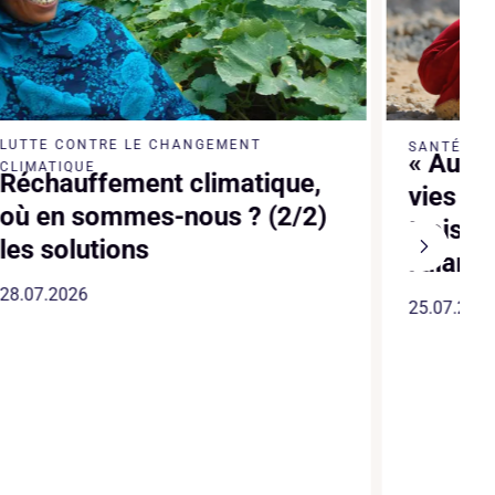
LUTTE CONTRE LE CHANGEMENT
SANTÉ
« Au Yé
CLIMATIQUE
Réchauffement climatique,
vies so
où en sommes-nous ? (2/2)
trois 
les solutions
l’alarm
28.07.2026
25.07.202