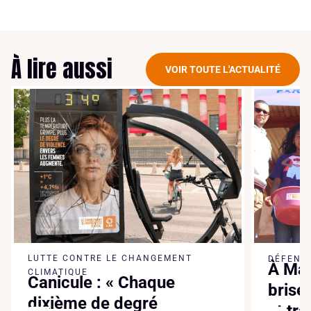
À lire aussi
VOIR TOUTE L'ACTUALITÉ
LUTTE CONTRE LE CHANGEMENT
DÉFENSE
À Mad
CLIMATIQUE
Canicule : « Chaque
brise
dixième de degré
et tr