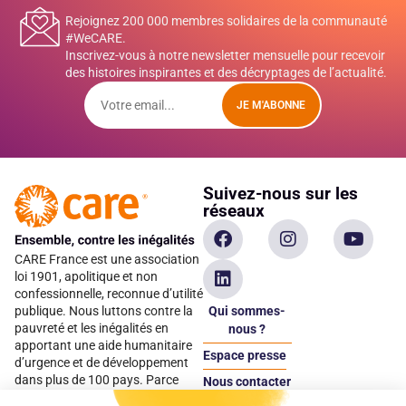
Rejoignez 200 000 membres solidaires de la communauté
#WeCARE.
Inscrivez-vous à notre newsletter mensuelle pour recevoir
des histoires inspirantes et des décryptages de l’actualité.
JE M'ABONNE
Suivez-nous sur les
réseaux
CARE France est une association
loi 1901, apolitique et non
confessionnelle, reconnue d’utilité
Qui sommes-
publique. Nous luttons contre la
pauvreté et les inégalités en
nous ?
apportant une aide humanitaire
Espace presse
d’urgence et de développement
dans plus de 100 pays. Parce
Nous contacter
qu’elles sont les premières