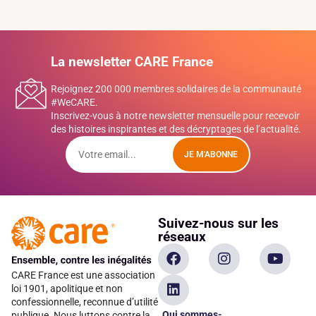
La newsletter CARE France
Rejoignez 200 000 membres solidaires de la communauté
#WeCARE.
Inscrivez-vous à notre newsletter mensuelle pour recevoir
des histoires inspirantes et des décryptages de l’actualité.
JE M'ABONNE
Suivez-nous sur les
réseaux
CARE France est une association
loi 1901, apolitique et non
confessionnelle, reconnue d’utilité
Qui sommes-
publique. Nous luttons contre la