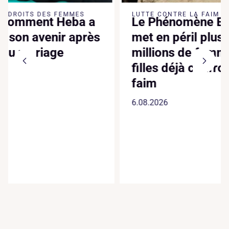
LUTTE 
LUTTE CONTRE LA FAIM
Le Phénomène El Niño
CLIMATI
Canic
met en péril plus de 170
dixiè
millions de femmes et de
suppl
filles déjà confrontées à la
augme
faim
faite
6.08.2026
4.08.20