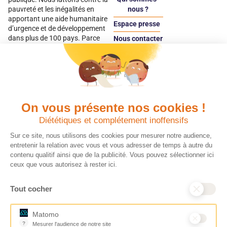
pauvreté et les inégalités en
nous ?
apportant une aide humanitaire
Espace presse
d’urgence et de développement
dans plus de 100 pays. Parce
Nous contacter
qu’elles sont les premières
Espace
victimes des inégalités, CARE met
donateur
les femmes et les filles au cœur
de ses programmes.
On vous présente nos cookies !
Quels avantages fiscaux ?
Donner en confiance
Diététiques et complétement inoffensifs
Chaque don effectué à une
Vos dons sont
association reconnue d’utilité
déductibles à 75 % de
Sur ce site, nous utilisons des cookies pour mesurer notre audience,
publique comme CARE, est
vos impôts. Depuis
entretenir la relation avec vous et vous adresser de temps à autre du
déductible jusqu’à 75 % de l’impôt
plus de 15 ans, CARE
contenu qualitif ainsi que de la publicité. Vous pouvez sélectionner ici
sur le revenu. Modalités de
France est une
ceux que vous autorisez à rester ici.
déduction, déclaration des dons
association Don en
et sens de votre geste : découvrez
Confiance, organisme
Tout cocher
ce qu’il faut savoir sur la
indépendant qui
défiscalisation des dons en
contrôle la bonne
France pour exprimer votre
utilisation des dons.
Matomo
générosité et optimiser votre
Nous nous engageons
?
Mesurer l'audience de notre site