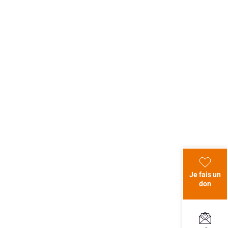
Je fais un
don