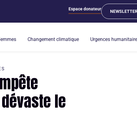
Espace donateur
NEWSLETTE
 femmes
Changement climatique
Urgences humanitair
ES
tempête
 dévaste le