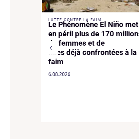
EMMES
LUTTE CONTRE LA FAIM
eba a
Le Phénomène El Niño met
 après le
en péril plus de 170 million
précoce
de femmes et de
filles déjà confrontées à la
faim
6.08.2026