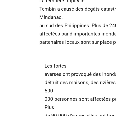
La tempête tropicale
Tembin a causé des dégâts catastro
Mindanao,
au sud des Philippines. Plus de 2
affectées par d’importantes inonda
partenaires locaux sont sur place 
Les fortes
averses ont provoqué des inonda
détruit des maisons, des rizière
500
000 personnes sont affectées par
Plus
de 90 000 d’entres elles ont tro