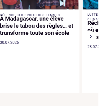
LUTTE CO
DÉFENSE DES DROITS DES FEMMES
À Madagascar, une élève
CLIMATIQU
Réchau
brise le tabou des règles… et
où en 
transforme toute son école
les sol
30.07.2026
28.07.202