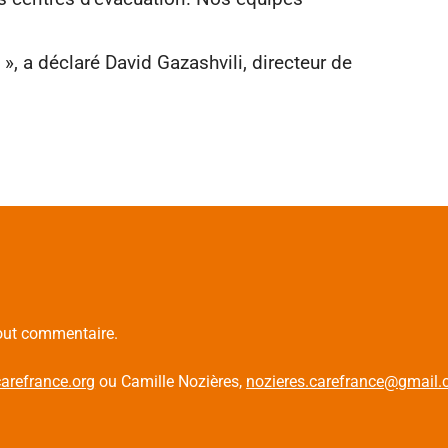
 », a déclaré David Gazashvili, directeur de
tout commentaire.
arefrance.org
ou Camille Nozières,
nozieres.carefrance@gmail