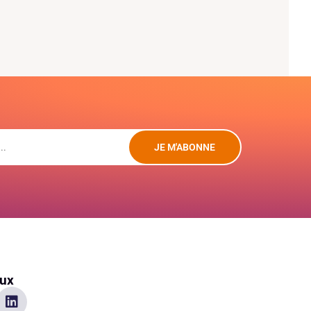
JE M'ABONNE
aux