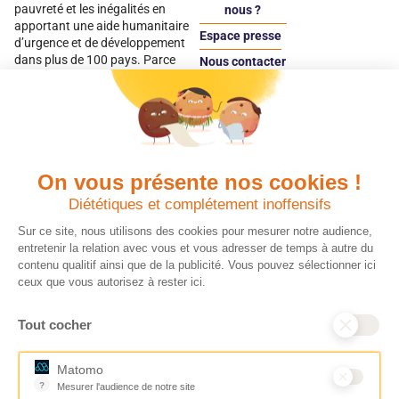
pauvreté et les inégalités en
nous ?
apportant une aide humanitaire
Espace presse
d’urgence et de développement
dans plus de 100 pays. Parce
Nous contacter
qu’elles sont les premières
Espace
victimes des inégalités, CARE met
donateur
les femmes et les filles au cœur
de ses programmes.
On vous présente nos cookies !
Quels avantages fiscaux ?
Donner en confiance
Diététiques et complétement inoffensifs
Chaque don effectué à une
Vos dons sont
association reconnue d’utilité
déductibles à 75 % de
Sur ce site, nous utilisons des cookies pour mesurer notre audience,
publique comme CARE, est
vos impôts. Depuis
entretenir la relation avec vous et vous adresser de temps à autre du
déductible jusqu’à 75 % de l’impôt
plus de 15 ans, CARE
contenu qualitif ainsi que de la publicité. Vous pouvez sélectionner ici
sur le revenu. Modalités de
France est une
ceux que vous autorisez à rester ici.
déduction, déclaration des dons
association Don en
et sens de votre geste : découvrez
Confiance, organisme
Tout cocher
ce qu’il faut savoir sur la
indépendant qui
défiscalisation des dons en
contrôle la bonne
France pour exprimer votre
utilisation des dons.
Matomo
générosité et optimiser votre
Nous nous engageons
?
Mesurer l'audience de notre site
fiscalité en toute confiance.
ainsi à 100 % de