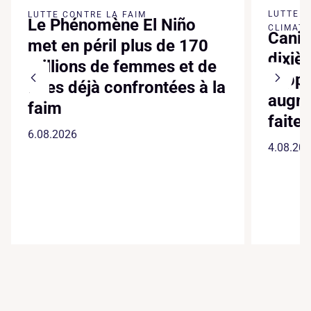
LUTTE 
LUTTE CONTRE LA FAIM
Le Phénomène El Niño
CLIMATI
Canic
met en péril plus de 170
dixiè
millions de femmes et de
suppl
filles déjà confrontées à la
augme
faim
faite
6.08.2026
4.08.20