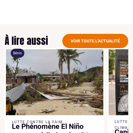
À lire aussi
VOIR TOUTE L'ACTUALITÉ
Bénin
LUTTE 
LUTTE CONTRE LA FAIM
Le Phénomène El Niño
CLIMATI
Canic