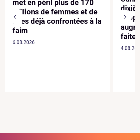
met en péril plus de 170
dixiè
millions de femmes et de
suppl
filles déjà confrontées à la
augme
faim
faite
6.08.2026
4.08.20