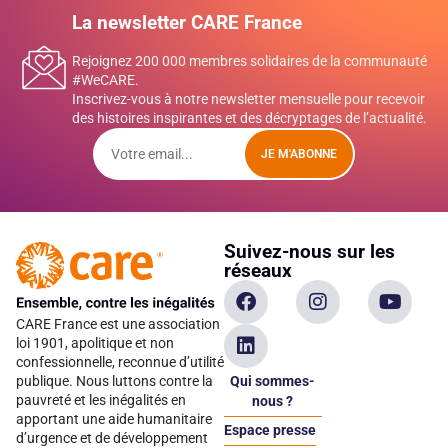
La newsletter CARE France
Rejoignez 200 000 membres solidaires de la communauté
#WeCARE.
Inscrivez-vous à notre newsletter mensuelle pour recevoir
des histoires inspirantes et des décryptages de l’actualité.
JE M'ABONNE
Suivez-nous sur les
réseaux
CARE France est une association
loi 1901, apolitique et non
confessionnelle, reconnue d’utilité
Qui sommes-
publique. Nous luttons contre la
pauvreté et les inégalités en
nous ?
apportant une aide humanitaire
Espace presse
d’urgence et de développement