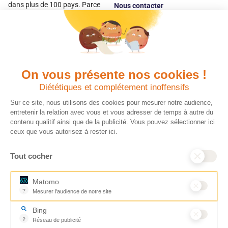
dans plus de 100 pays. Parce
Nous contacter
qu’elles sont les premières
Espace
victimes des inégalités, CARE met
donateur
les femmes et les filles au cœur
de ses programmes.
On vous présente nos cookies !
Quels avantages fiscaux ?
Donner en confiance
Diététiques et complétement inoffensifs
Chaque don effectué à une
Vos dons sont
association reconnue d’utilité
déductibles à 75 % de
Sur ce site, nous utilisons des cookies pour mesurer notre audience,
publique comme CARE, est
vos impôts. Depuis
entretenir la relation avec vous et vous adresser de temps à autre du
déductible jusqu’à 75 % de l’impôt
plus de 15 ans, CARE
contenu qualitif ainsi que de la publicité. Vous pouvez sélectionner ici
sur le revenu. Modalités de
France est une
ceux que vous autorisez à rester ici.
déduction, déclaration des dons
association Don en
et sens de votre geste : découvrez
Confiance, organisme
Tout cocher
ce qu’il faut savoir sur la
indépendant qui
défiscalisation des dons en
contrôle la bonne
France pour exprimer votre
utilisation des dons.
Matomo
générosité et optimiser votre
Nous nous engageons
?
Mesurer l'audience de notre site
fiscalité en toute confiance.
ainsi à 100 % de
Outil analytique (alternative à Google Analytics) collectant des don
En savoir plus
transparence et de
Bing
rigueur dans
?
Réseau de publicité
l’utilisation de vos