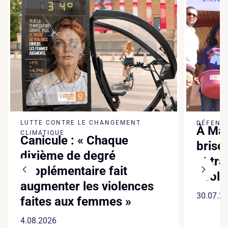
LUTTE CONTRE LE CHANGEMENT
DÉFENSE
À Mad
CLIMATIQUE
Canicule : « Chaque
brise
dixième de degré
et tr
supplémentaire fait
écol
augmenter les violences
30.07.2
faites aux femmes »
4.08.2026