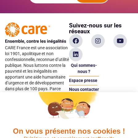
Suivez-nous sur les
réseaux
CARE France est une association
loi 1901, apolitique et non
confessionnelle, reconnue d’utilité
Qui sommes-
publique. Nous luttons contre la
pauvreté et les inégalités en
nous ?
apportant une aide humanitaire
Espace presse
d’urgence et de développement
dans plus de 100 pays. Parce
Nous contacter
qu’elles sont les premières
Espace
victimes des inégalités, CARE met
donateur
les femmes et les filles au cœur
de ses programmes.
On vous présente nos cookies !
Quels avantages fiscaux ?
Donner en confiance