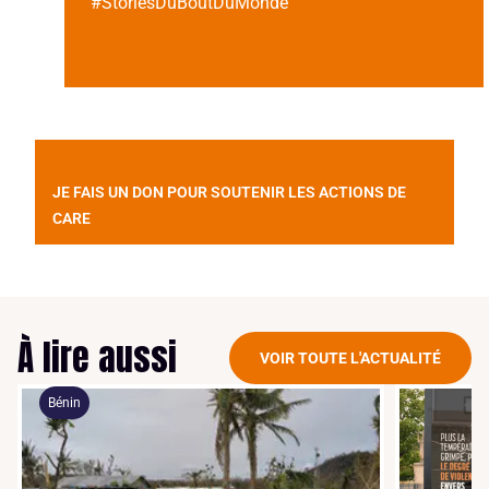
#StoriesDuBoutDuMonde
JE FAIS UN DON POUR SOUTENIR LES ACTIONS DE
CARE
À lire aussi
VOIR TOUTE L'ACTUALITÉ
Bénin