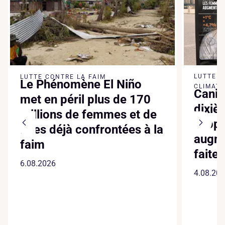
LUTTE 
LUTTE CONTRE LA FAIM
Le Phénomène El Niño
CLIMATI
Canic
met en péril plus de 170
dixiè
millions de femmes et de
suppl
filles déjà confrontées à la
augme
faim
faite
6.08.2026
4.08.20