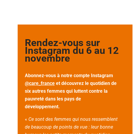
Rendez-vous sur
Instagram du 6 au 12
novembre
Abonnez-vous à notre compte Instagram
@care_france
et
découvrez le quotidien de
six autres femmes qui
luttent contre la
pauvreté dans les pays de
développement.
«
Ce sont des femmes qui nous ressemblent
de beaucoup de points de vue : leur bonne