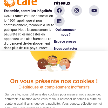
réseaux
CARE France est une association
loi 1901, apolitique et non
confessionnelle, reconnue d’utilité
Qui sommes-
publique. Nous luttons contre la
pauvreté et les inégalités en
nous ?
apportant une aide humanitaire
Espace presse
d’urgence et de développement
dans plus de 100 pays. Parce
Nous contacter
qu’elles sont les premières
Espace
victimes des inégalités, CARE met
donateur
les femmes et les filles au cœur
de ses programmes.
On vous présente nos cookies !
Quels avantages fiscaux ?
Donner en confiance
Diététiques et complétement inoffensifs
Chaque don effectué à une
Vos dons sont
association reconnue d’utilité
déductibles à 75 % de
Sur ce site, nous utilisons des cookies pour mesurer notre audience,
publique comme CARE, est
vos impôts. Depuis
entretenir la relation avec vous et vous adresser de temps à autre du
déductible jusqu’à 75 % de l’impôt
plus de 15 ans, CARE
contenu qualitif ainsi que de la publicité. Vous pouvez sélectionner ici
sur le revenu. Modalités de
France est une