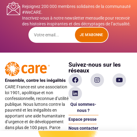
Rejoignez 200 000 membres solidaires de la communauté
#WeCARE.
Inscrivez-vous à notre newsletter mensuelle pour recevoir
des histoires inspirantes et des décryptages de l’actualité.
JE M'ABONNE
Suivez-nous sur les
réseaux
CARE France est une association
loi 1901, apolitique et non
confessionnelle, reconnue d’utilité
Qui sommes-
publique. Nous luttons contre la
pauvreté et les inégalités en
nous ?
apportant une aide humanitaire
Espace presse
d’urgence et de développement
dans plus de 100 pays. Parce
Nous contacter
qu’elles sont les premières
Espace