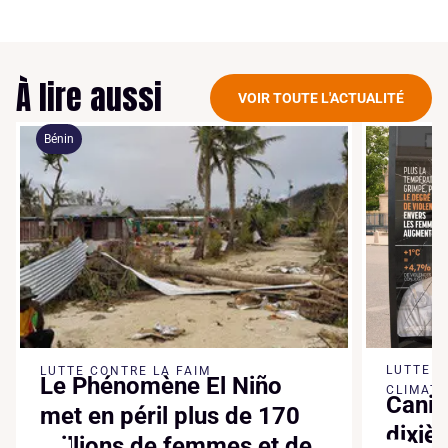
À lire aussi
VOIR TOUTE L'ACTUALITÉ
Bénin
LUTTE 
LUTTE CONTRE LA FAIM
Le Phénomène El Niño
CLIMATI
Canic
met en péril plus de 170
dixiè
millions de femmes et de