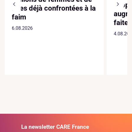
suppl
filles déjà confrontées à la
augme
faim
faite
6.08.2026
4.08.20
La newsletter CARE France