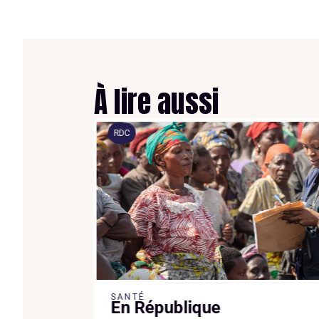
À lire aussi
RDC
SANTÉ
lions de
En République