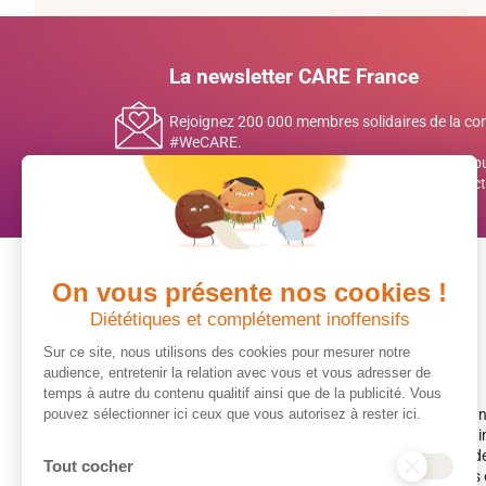
La newsletter CARE France
Rejoignez 200 000 membres solidaires de la 
#WeCARE.
Inscrivez-vous à notre newsletter mensuelle pou
histoires inspirantes et des décryptages de l’act
On vous présente nos cookies !
Diététiques et complétement inoffensifs
Sur ce site, nous utilisons des cookies pour mesurer notre
audience, entretenir la relation avec vous et vous adresser de
temps à autre du contenu qualitif ainsi que de la publicité. Vous
pouvez sélectionner ici ceux que vous autorisez à rester ici.
CARE France est une association loi 1901, apolitique et 
d’utilité publique. Nous luttons contre la pauvreté et les
humanitaire d’urgence et de développement dans plus de 
Tout cocher
premières victimes des inégalités, CARE met les femmes et