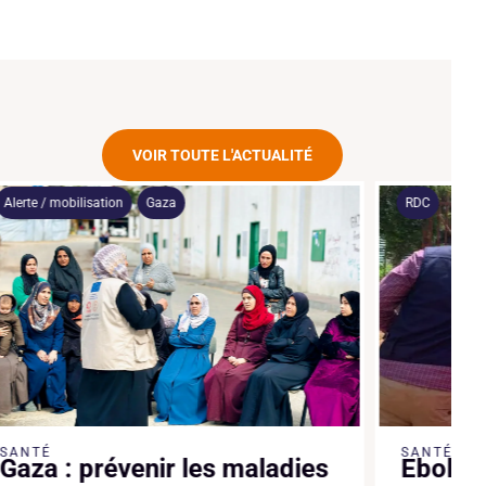
VOIR TOUTE L'ACTUALITÉ
Alerte / mobilisation
Gaza
RDC
SANTÉ
SANTÉ
Gaza : prévenir les maladies
Ebola :