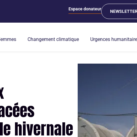
Espace donateur
NEWSLETTE
 femmes
Changement climatique
Urgences humanitair
x
lacées
de hivernale