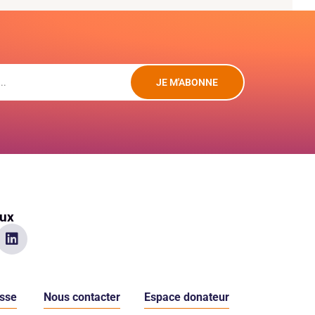
JE M'ABONNE
aux
sse
Nous contacter
Espace donateur