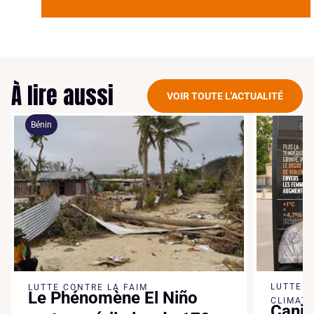
À lire aussi
VOIR TOUTE L'ACTUALITÉ
Bénin
LUTTE 
LUTTE CONTRE LA FAIM
Le Phénomène El Niño
CLIMATI
Canic