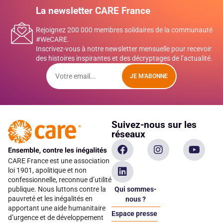
La newsletter CARE France
Rejoignez 200 000 membres solidaires de la communauté
#WeCARE.
Inscrivez-vous à notre newsletter mensuelle pour recevoir
des histoires inspirantes et des décryptages de l’actualité.
JE M'ABONNE
Suivez-nous sur les
réseaux
CARE France est une association
loi 1901, apolitique et non
confessionnelle, reconnue d’utilité
Qui sommes-
publique. Nous luttons contre la
pauvreté et les inégalités en
nous ?
apportant une aide humanitaire
Espace presse
d’urgence et de développement