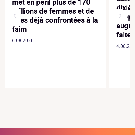
met en péril plus de 170
dixiè
millions de femmes et de
suppl
filles déjà confrontées à la
augme
faim
faite
6.08.2026
4.08.20