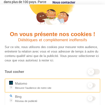
dans plus de 100 pays. Parce
Nous contacter
qu’elles sont les premières
Espace
victimes des inégalités, CARE met
donateur
les femmes et les filles au cœur
de ses programmes.
On vous présente nos cookies !
Quels avantages fiscaux ?
Donner en confiance
Diététiques et complétement inoffensifs
Chaque don effectué à une
Vos dons sont
association reconnue d’utilité
déductibles à 75 % de
Sur ce site, nous utilisons des cookies pour mesurer notre audience,
publique comme CARE, est
vos impôts. Depuis
entretenir la relation avec vous et vous adresser de temps à autre du
déductible jusqu’à 75 % de l’impôt
plus de 15 ans, CARE
contenu qualitif ainsi que de la publicité. Vous pouvez sélectionner ici
sur le revenu. Modalités de
France est une
ceux que vous autorisez à rester ici.
déduction, déclaration des dons
association Don en
et sens de votre geste : découvrez
Confiance, organisme
Tout cocher
ce qu’il faut savoir sur la
indépendant qui
défiscalisation des dons en
contrôle la bonne
France pour exprimer votre
utilisation des dons.
Matomo
générosité et optimiser votre
Nous nous engageons
?
Mesurer l'audience de notre site
fiscalité en toute confiance.
ainsi à 100 % de
Outil analytique (alternative à Google Analytics) collectant des don
En savoir plus
transparence et de
Bing
rigueur dans
?
Réseau de publicité
l’utilisation de vos