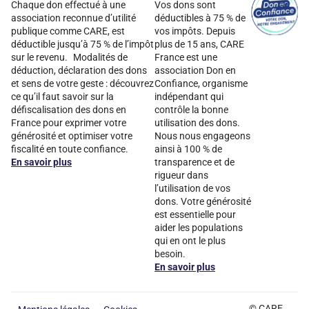
Chaque don effectué à une
Vos dons sont
association reconnue d’utilité
déductibles à 75 % de
publique comme CARE, est
vos impôts. Depuis
déductible jusqu’à 75 % de l’impôt
plus de 15 ans, CARE
sur le revenu. Modalités de
France est une
déduction, déclaration des dons
association Don en
et sens de votre geste : découvrez
Confiance, organisme
ce qu’il faut savoir sur la
indépendant qui
défiscalisation des dons en
contrôle la bonne
France pour exprimer votre
utilisation des dons.
générosité et optimiser votre
Nous nous engageons
fiscalité en toute confiance.
ainsi à 100 % de
En savoir plus
transparence et de
rigueur dans
l’utilisation de vos
dons. Votre générosité
est essentielle pour
aider les populations
qui en ont le plus
besoin.
En savoir plus
© CARE