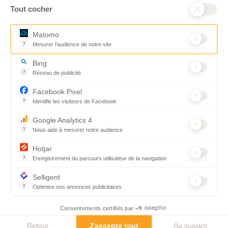
Tout cocher
Matomo
?
Mesurer l'audience de notre site
Outil analytique (alternative à Google Analytics) collectant des don
Bing
?
Réseau de publicité
Moteur de recherche / Navigateur
Facebook Pixel
?
Identifie les visiteurs de Facebook
Permet de suivre les actions du visiteur sur le site web, et de voir
Google Analytics 4
?
Nous aide à mesurer notre audience
Essentiel pour la gestion du site web, il permet de mesurer des indi
Hotjar
?
Enregistrement du parcours utilisateur de la navigation
Hotjar est un outil qui permet d'analyser le comportement des visiteu
Selligent
?
Optimise nos annonces publicitaires
Optimise nos annonces publicitaires
Consentements certifiés par
Je fais un don
Newsl
Retour
J'accepte tout
Au suivant