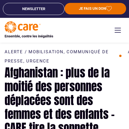
JE FAIS UN DON
NEWSLETTER
ALERTE / MOBILISATION
,
COMMUNIQUÉ DE
PRESSE
,
URGENCE
Afghanistan : plus de la
moitié des personnes
déplacées sont des
femmes et des enfants –
CARE tire la sonnette