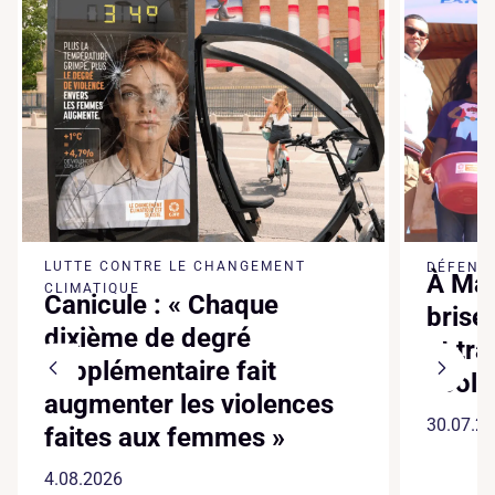
LUTTE CONTRE LE CHANGEMENT
DÉFENSE
À Mad
CLIMATIQUE
Canicule : « Chaque
brise
dixième de degré
et tr
supplémentaire fait
écol
augmenter les violences
30.07.2
faites aux femmes »
4.08.2026