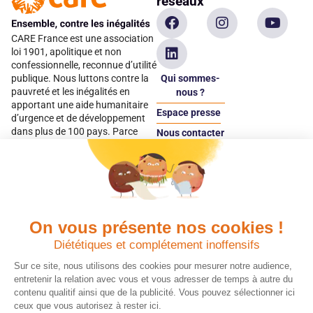
réseaux
CARE France est une association
loi 1901, apolitique et non
confessionnelle, reconnue d’utilité
Qui sommes-
publique. Nous luttons contre la
pauvreté et les inégalités en
nous ?
apportant une aide humanitaire
Espace presse
d’urgence et de développement
dans plus de 100 pays. Parce
Nous contacter
qu’elles sont les premières
Espace
victimes des inégalités, CARE met
donateur
les femmes et les filles au cœur
de ses programmes.
On vous présente nos cookies !
Quels avantages fiscaux ?
Donner en confiance
Diététiques et complétement inoffensifs
Chaque don effectué à une
Vos dons sont
association reconnue d’utilité
déductibles à 75 % de
Sur ce site, nous utilisons des cookies pour mesurer notre audience,
publique comme CARE, est
vos impôts. Depuis
entretenir la relation avec vous et vous adresser de temps à autre du
déductible jusqu’à 75 % de l’impôt
plus de 15 ans, CARE
contenu qualitif ainsi que de la publicité. Vous pouvez sélectionner ici
sur le revenu. Modalités de
France est une
ceux que vous autorisez à rester ici.