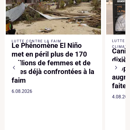
LUTTE 
LUTTE CONTRE LA FAIM
Le Phénomène El Niño
CLIMATI
Canic
met en péril plus de 170
dixiè
millions de femmes et de
suppl
filles déjà confrontées à la
augme
faim
faite
6.08.2026
4.08.20