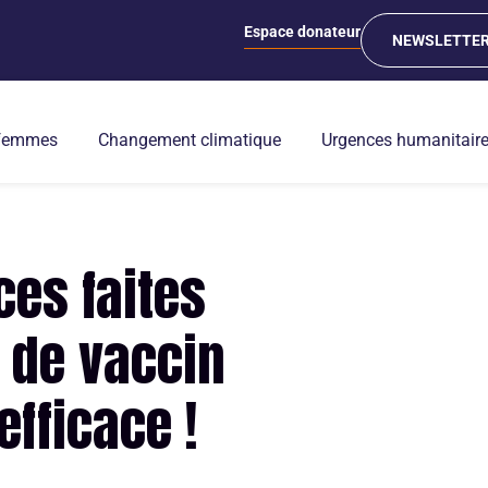
Espace donateur
NEWSLETTE
 femmes
Changement climatique
Urgences humanitair
ces faites
 de vaccin
fficace !