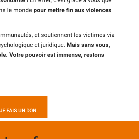
solidarité !
En effet, c’est grâce à vous que
ans le monde
pour mettre fin aux violences
ommunautés, et soutiennent les victimes via
ychologique et juridique.
Mais sans vous,
ble.
Votre pouvoir est immense, restons
JE FAIS UN DON