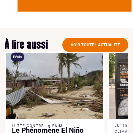
À lire aussi
VOIR TOUTE L'ACTUALITÉ
LUTTE CONTRE LE CHANGEMENT
DÉFENS
À Mad
CLIMATIQUE