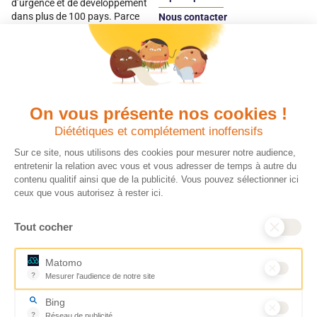
d’urgence et de développement
dans plus de 100 pays. Parce
Nous contacter
qu’elles sont les premières
Espace
victimes des inégalités, CARE met
donateur
les femmes et les filles au cœur
de ses programmes.
On vous présente nos cookies !
Quels avantages fiscaux ?
Donner en confiance
Diététiques et complétement inoffensifs
Chaque don effectué à une
Vos dons sont
association reconnue d’utilité
déductibles à 75 % de
Sur ce site, nous utilisons des cookies pour mesurer notre audience,
publique comme CARE, est
vos impôts. Depuis
entretenir la relation avec vous et vous adresser de temps à autre du
déductible jusqu’à 75 % de l’impôt
plus de 15 ans, CARE
contenu qualitif ainsi que de la publicité. Vous pouvez sélectionner ici
sur le revenu. Modalités de
France est une
ceux que vous autorisez à rester ici.
déduction, déclaration des dons
association Don en
et sens de votre geste : découvrez
Confiance, organisme
Tout cocher
ce qu’il faut savoir sur la
indépendant qui
défiscalisation des dons en
contrôle la bonne
France pour exprimer votre
utilisation des dons.
Matomo
générosité et optimiser votre
Nous nous engageons
?
Mesurer l'audience de notre site
fiscalité en toute confiance.
ainsi à 100 % de
Outil analytique (alternative à Google Analytics) collectant des don
En savoir plus
transparence et de
Bing
rigueur dans
?
Réseau de publicité