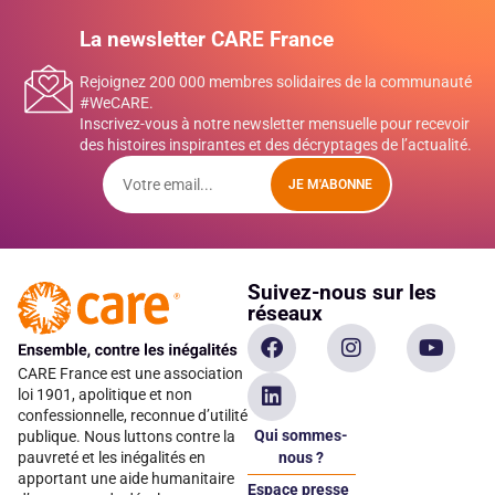
La newsletter CARE France
Rejoignez 200 000 membres solidaires de la communauté
#WeCARE.
Inscrivez-vous à notre newsletter mensuelle pour recevoir
des histoires inspirantes et des décryptages de l’actualité.
JE M'ABONNE
Suivez-nous sur les
réseaux
CARE France est une association
loi 1901, apolitique et non
confessionnelle, reconnue d’utilité
Qui sommes-
publique. Nous luttons contre la
pauvreté et les inégalités en
nous ?
apportant une aide humanitaire
Espace presse