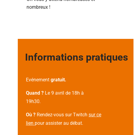
nombreux !
Informations pratiques
Evénement
gratuit.
Quand ?
Le 9 avril de 18h à
19h30.
Où ?
Rendez-vous sur Twitch
sur ce
lien
pour assister au débat.