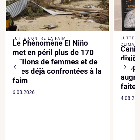
LUTTE 
LUTTE CONTRE LA FAIM
Le Phénomène El Niño
CLIMATI
Canic
met en péril plus de 170
dixiè
millions de femmes et de
suppl
filles déjà confrontées à la
augme
faim
faite
6.08.2026
4.08.20