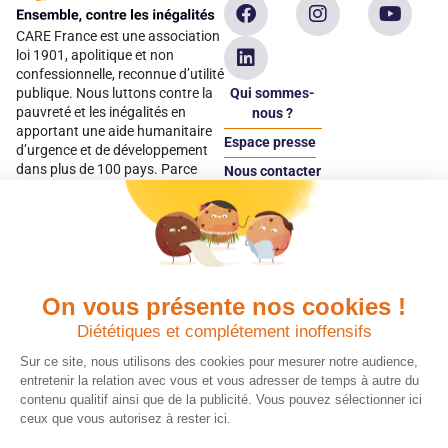
CARE France est une association
loi 1901, apolitique et non
confessionnelle, reconnue d’utilité
Qui sommes-
publique. Nous luttons contre la
pauvreté et les inégalités en
nous ?
apportant une aide humanitaire
Espace presse
d’urgence et de développement
dans plus de 100 pays. Parce
Nous contacter
qu’elles sont les premières
Espace
victimes des inégalités, CARE met
donateur
les femmes et les filles au cœur
de ses programmes.
On vous présente nos cookies !
Quels avantages fiscaux ?
Donner en confiance
Diététiques et complétement inoffensifs
Chaque don effectué à une
Vos dons sont
association reconnue d’utilité
déductibles à 75 % de
Sur ce site, nous utilisons des cookies pour mesurer notre audience,
publique comme CARE, est
vos impôts. Depuis
entretenir la relation avec vous et vous adresser de temps à autre du
déductible jusqu’à 75 % de l’impôt
plus de 15 ans, CARE
contenu qualitif ainsi que de la publicité. Vous pouvez sélectionner ici
sur le revenu. Modalités de
France est une
ceux que vous autorisez à rester ici.
déduction, déclaration des dons
association Don en