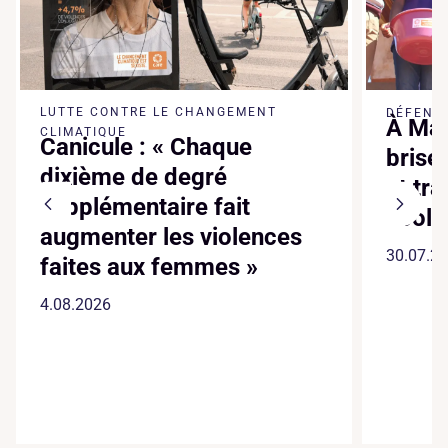
LUTTE CONTRE LE CHANGEMENT
DÉFENSE
À Mad
CLIMATIQUE
Canicule : « Chaque
brise
dixième de degré
et tr
supplémentaire fait
écol
augmenter les violences
30.07.2
faites aux femmes »
4.08.2026