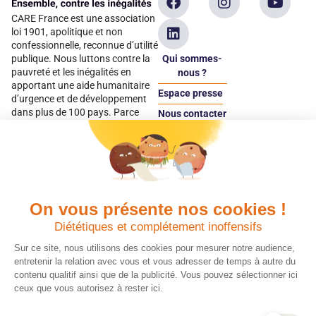
CARE France est une association
loi 1901, apolitique et non
confessionnelle, reconnue d’utilité
Qui sommes-
publique. Nous luttons contre la
pauvreté et les inégalités en
nous ?
apportant une aide humanitaire
Espace presse
d’urgence et de développement
dans plus de 100 pays. Parce
Nous contacter
qu’elles sont les premières
Espace
victimes des inégalités, CARE met
donateur
les femmes et les filles au cœur
de ses programmes.
On vous présente nos cookies !
Quels avantages fiscaux ?
Donner en confiance
Diététiques et complétement inoffensifs
Chaque don effectué à une
Vos dons sont
association reconnue d’utilité
déductibles à 75 % de
Sur ce site, nous utilisons des cookies pour mesurer notre audience,
publique comme CARE, est
vos impôts. Depuis
entretenir la relation avec vous et vous adresser de temps à autre du
déductible jusqu’à 75 % de l’impôt
plus de 15 ans, CARE
contenu qualitif ainsi que de la publicité. Vous pouvez sélectionner ici
sur le revenu. Modalités de
France est une
ceux que vous autorisez à rester ici.
déduction, déclaration des dons
association Don en
et sens de votre geste : découvrez
Confiance, organisme