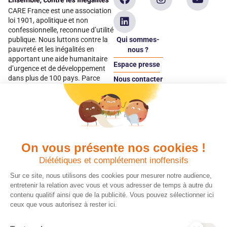
CARE France est une association
loi 1901, apolitique et non
confessionnelle, reconnue d’utilité
Qui sommes-
publique. Nous luttons contre la
pauvreté et les inégalités en
nous ?
apportant une aide humanitaire
Espace presse
d’urgence et de développement
dans plus de 100 pays. Parce
Nous contacter
qu’elles sont les premières
Espace
victimes des inégalités, CARE met
donateur
les femmes et les filles au cœur
de ses programmes.
On vous présente nos cookies !
Quels avantages fiscaux ?
Donner en confiance
Diététiques et complétement inoffensifs
Chaque don effectué à une
Vos dons sont
association reconnue d’utilité
déductibles à 75 % de
Sur ce site, nous utilisons des cookies pour mesurer notre audience,
publique comme CARE, est
vos impôts. Depuis
entretenir la relation avec vous et vous adresser de temps à autre du
déductible jusqu’à 75 % de l’impôt
plus de 15 ans, CARE
contenu qualitif ainsi que de la publicité. Vous pouvez sélectionner ici
sur le revenu. Modalités de
France est une
ceux que vous autorisez à rester ici.
déduction, déclaration des dons
association Don en
et sens de votre geste : découvrez
Confiance, organisme