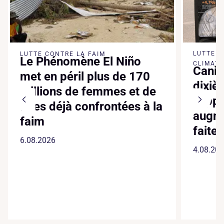
LUTTE 
LUTTE CONTRE LA FAIM
Le Phénomène El Niño
CLIMATI
Canic
met en péril plus de 170
dixiè
millions de femmes et de
suppl
filles déjà confrontées à la
augme
faim
faite
6.08.2026
4.08.20