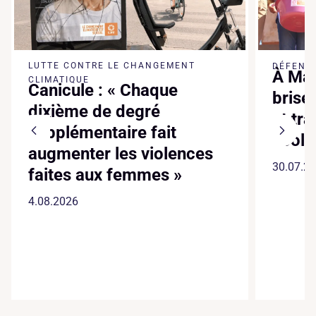
LUTTE CONTRE LE CHANGEMENT
DÉFENSE
À Mad
CLIMATIQUE
Canicule : « Chaque
brise
dixième de degré
et tr
supplémentaire fait
écol
augmenter les violences
30.07.2
faites aux femmes »
4.08.2026