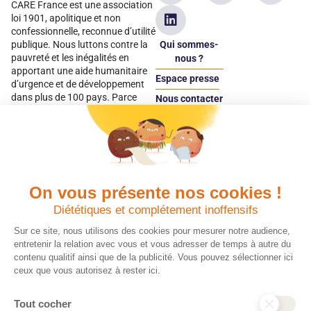
CARE France est une association
loi 1901, apolitique et non
confessionnelle, reconnue d’utilité
Qui sommes-
publique. Nous luttons contre la
pauvreté et les inégalités en
nous ?
apportant une aide humanitaire
Espace presse
d’urgence et de développement
dans plus de 100 pays. Parce
Nous contacter
qu’elles sont les premières
Espace
victimes des inégalités, CARE met
donateur
les femmes et les filles au cœur
de ses programmes.
On vous présente nos cookies !
Quels avantages fiscaux ?
Donner en confiance
Diététiques et complétement inoffensifs
Chaque don effectué à une
Vos dons sont
association reconnue d’utilité
déductibles à 75 % de
Sur ce site, nous utilisons des cookies pour mesurer notre audience,
publique comme CARE, est
vos impôts. Depuis
entretenir la relation avec vous et vous adresser de temps à autre du
déductible jusqu’à 75 % de l’impôt
plus de 15 ans, CARE
contenu qualitif ainsi que de la publicité. Vous pouvez sélectionner ici
sur le revenu. Modalités de
France est une
ceux que vous autorisez à rester ici.
déduction, déclaration des dons
association Don en
et sens de votre geste : découvrez
Confiance, organisme
Tout cocher
ce qu’il faut savoir sur la
indépendant qui