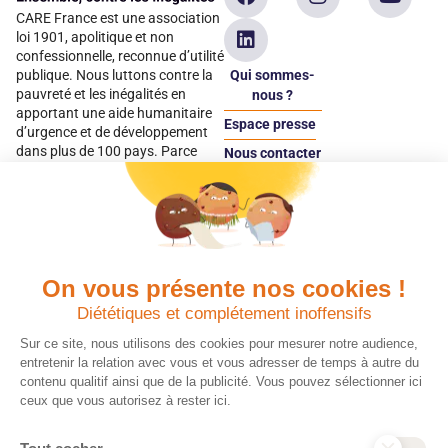
CARE France est une association
loi 1901, apolitique et non
confessionnelle, reconnue d’utilité
Qui sommes-
publique. Nous luttons contre la
pauvreté et les inégalités en
nous ?
apportant une aide humanitaire
Espace presse
d’urgence et de développement
dans plus de 100 pays. Parce
Nous contacter
qu’elles sont les premières
Espace
victimes des inégalités, CARE met
donateur
les femmes et les filles au cœur
de ses programmes.
On vous présente nos cookies !
Quels avantages fiscaux ?
Donner en confiance
Diététiques et complétement inoffensifs
Chaque don effectué à une
Vos dons sont
association reconnue d’utilité
déductibles à 75 % de
Sur ce site, nous utilisons des cookies pour mesurer notre audience,
publique comme CARE, est
vos impôts. Depuis
entretenir la relation avec vous et vous adresser de temps à autre du
déductible jusqu’à 75 % de l’impôt
plus de 15 ans, CARE
contenu qualitif ainsi que de la publicité. Vous pouvez sélectionner ici
sur le revenu. Modalités de
France est une
ceux que vous autorisez à rester ici.
déduction, déclaration des dons
association Don en
et sens de votre geste : découvrez
Confiance, organisme