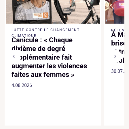
LUTTE CONTRE LE CHANGEMENT
DÉFENSE
À Mad
CLIMATIQUE
Canicule : « Chaque
brise
dixième de degré
et tr
supplémentaire fait
écol
augmenter les violences
30.07.2
faites aux femmes »
4.08.2026