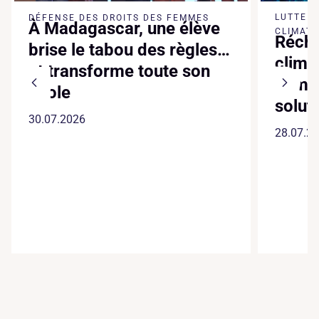
LUTTE 
DÉFENSE DES DROITS DES FEMMES
À Madagascar, une élève
CLIMATI
Réch
brise le tabou des règles…
clima
et transforme toute son
somme
école
solut
30.07.2026
28.07.2