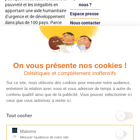
pauvreté et les inégalités en
nous ?
apportant une aide humanitaire
Espace presse
d’urgence et de développement
dans plus de 100 pays. Parce
Nous contacter
qu’elles sont les premières
Espace
victimes des inégalités, CARE met
donateur
les femmes et les filles au cœur
de ses programmes.
Quels avantages fiscaux ?
On vous présente nos cookies !
Donner en confiance
Diététiques et complétement inoffensifs
Chaque don effectué à une
Vos dons sont
association reconnue d’utilité
déductibles à 75 % de
Sur ce site, nous utilisons des cookies pour mesurer notre audience,
publique comme CARE, est
vos impôts. Depuis
entretenir la relation avec vous et vous adresser de temps à autre du
déductible jusqu’à 75 % de l’impôt
plus de 15 ans, CARE
contenu qualitif ainsi que de la publicité. Vous pouvez sélectionner ici
sur le revenu. Modalités de
France est une
ceux que vous autorisez à rester ici.
déduction, déclaration des dons
association Don en
et sens de votre geste : découvrez
Confiance, organisme
Tout cocher
ce qu’il faut savoir sur la
indépendant qui
défiscalisation des dons en
contrôle la bonne
France pour exprimer votre
utilisation des dons.
Matomo
générosité et optimiser votre
Nous nous engageons
?
Mesurer l'audience de notre site
fiscalité en toute confiance.
ainsi à 100 % de