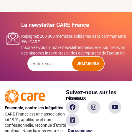
La newsletter CARE France
Rejoignez 200 000 membres solidaires de la communauté
#WeCARE.
Inscrivez-vous à notre newsletter mensuelle pour recevoir
des histoires inspirantes et des décryptages de l’actualité.
JE M'ABONNE
Suivez-nous sur les
réseaux
CARE France est une association
loi 1901, apolitique et non
confessionnelle, reconnue d’utilité
Qui sommes-
publique. Nous luttons contre la